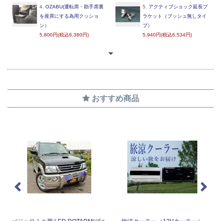
4.
OZABU(運転席・助手席裏
5.
アクティブショック延長ブ
を座席にする為用クッショ
ラケット（ブッシュ無しタイ
ン）
プ）
5,800円(税込6,380円)
5,940円(税込6,534円)
おすすめ商品