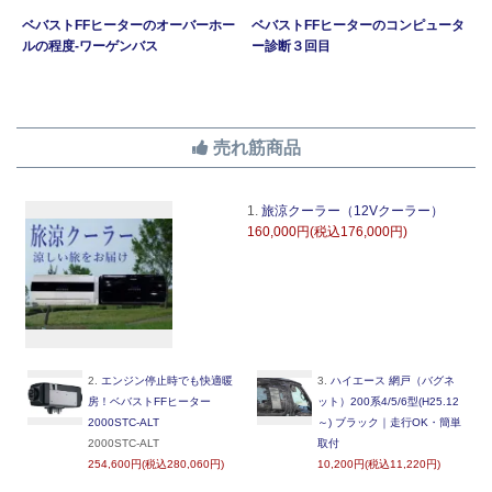
ー
ベバストFFヒーターのオーバーホー
ベバストFFヒーターのコンピュータ
ルの程度-ワーゲンバス
ー診断３回目
売れ筋商品
1.
旅涼クーラー（12Vクーラー）
160,000円(税込176,000円)
2.
エンジン停止時でも快適暖
3.
ハイエース 網戸（バグネ
房！ベバストFFヒーター
ット）200系4/5/6型(H25.12
2000STC-ALT
～) ブラック｜走行OK・簡単
2000STC-ALT
取付
254,600円(税込280,060円)
10,200円(税込11,220円)