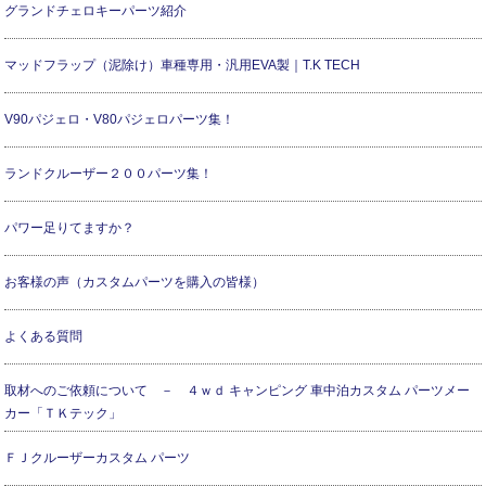
グランドチェロキーパーツ紹介
マッドフラップ（泥除け）車種専用・汎用EVA製｜T.K TECH
V90パジェロ・V80パジェロパーツ集！
ランドクルーザー２００パーツ集！
パワー足りてますか？
お客様の声（カスタムパーツを購入の皆様）
よくある質問
取材へのご依頼について － ４ｗｄ キャンピング 車中泊カスタム パーツメー
カー「ＴＫテック」
ＦＪクルーザーカスタム パーツ