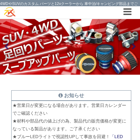
4WDやSUVのカスタム パーツと12vクーラーから 車中泊/キャンピング部品までご
提案の T.K TECH 埼玉
お知らせ
★営業日が変更になる場合があります。営業日カレンダー
でご確認ください
★材料や部品代の値上げの為、製品代の販売価格が変更に
なっている製品があります。ご了承ください
★ブルーLEDライトで視認性UPして事故を回避！
「LED