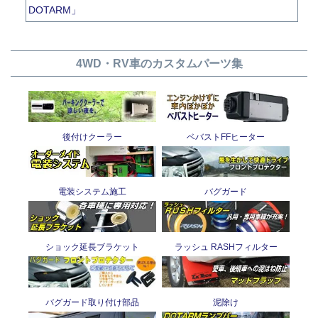
DOTARM」
4WD・RV車のカスタムパーツ集
後付けクーラー
ベバストFFヒーター
電装システム施工
バグガード
ショック延長ブラケット
ラッシュ RASHフィルター
バグガード取り付け部品
泥除け