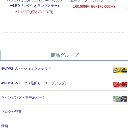
タ
パジェロミニ用 LED DOTARM(ブル
旅涼クーラー（12Vクーラー）
ーLEDリング付きランプステー)
160,000円(税込176,000円)
67,122円(税込73,834円)
商品グループ
4WD/SUVパーツ（エクステリア）
4WD/SUVパーツ（足回り・スープアップ）
キャンピング・車中泊パーツ
ブログや記事
動画