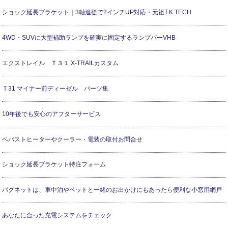
ショック延長ブラケット｜3軸追従で2インチUP対応・元祖T.K TECH
4WD・SUVに大型補助ランプを確実に固定するランプバーVHB
エクストレイル Ｔ３１ X-TRAILカスタム
Ｔ31 マイナー前ディーゼル パーツ集
10年後でも安心のアフターサービス
ベバストヒーターやクーラー・電装の取付お問合せ
ショック延長ブラケット特注フォーム
バグネットは、車中泊やペットと一緒のお出かけにもあったら便利な小窓用網戸
あなたに合った充電システムをチェック