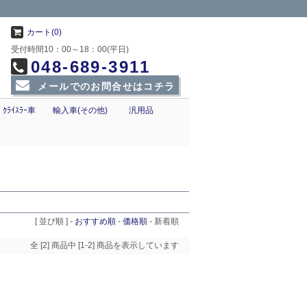
カート(0)
受付時間10：00～18：00(平日)
048-689-3911
メールでのお問合せはコチラ
ｸﾗｲｽﾗｰ車
輸入車(その他)
汎用品
[ 並び順 ] -
おすすめ順
-
価格順
-
新着順
全 [2] 商品中 [1-2] 商品を表示しています