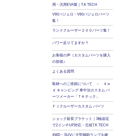
用・汎用EVA製｜T.K TECH
V90パジェロ・V80パジェロパーツ
集！
ランドクルーザー２００パーツ集！
パワー足りてますか？
お客様の声（カスタムパーツを購入
の皆様）
よくある質問
取材へのご依頼について － ４ｗ
ｄ キャンピング 車中泊カスタム パ
ーツメーカー「ＴＫテック」
ＦＪクルーザーカスタム パーツ
ショック延長ブラケット｜3軸追従
で2インチUP対応・元祖T.K TECH
4WD・SUVに大型補助ランプを確