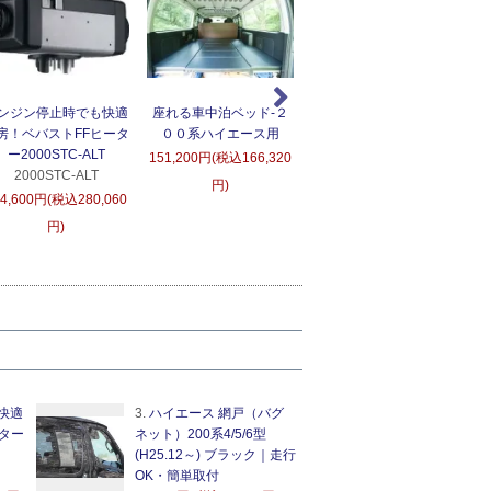
ンジン停止時でも快適
座れる車中泊ベッド-２
ＲＵＳＨフィルター替え
房！ベバストFFヒータ
００系ハイエース用
用フィルター
D
ー2000STC-ALT
151,200円(税込166,320
5,400円(税込5,940円)
2000STC-ALT
6
円)
54,600円(税込280,060
円)
快適
3.
ハイエース 網戸（バグ
ター
ネット）200系4/5/6型
(H25.12～) ブラック｜走行
OK・簡単取付