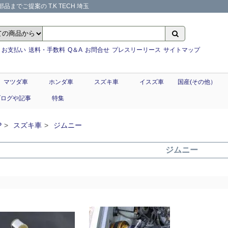
までご提案の T.K TECH 埼玉
お支払い
送料・手数料
Q＆A
お問合せ
プレスリーリース
サイトマップ
マツダ車
ホンダ車
スズキ車
イスズ車
国産(その他）
ブログや記事
特集
P
スズキ車
ジムニー
ジムニー