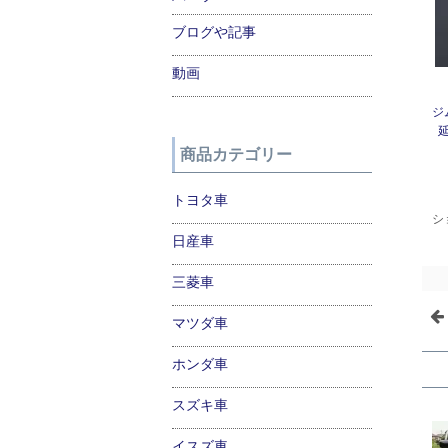
ブログや記事
動画
ジ
商品カテゴリー
トヨタ車
シ
日産車
三菱車
マツダ車
ホンダ車
スズキ車
イスズ車