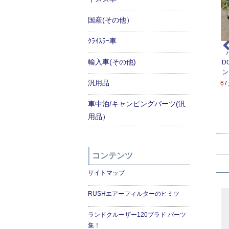
国産(その他）
ｸﾗｲｽﾗｰ車
ンジン停止時でも快適
座れる車中泊ベッド-２
ＲＵＳＨフィルター替え
輸入車(その他)
房！ベバストFFヒータ
００系ハイエース用
用フィルター
D
ー2000STC-ALT
ン
151,200円(税込166,320
5,400円(税込5,940円)
2000STC-ALT
汎用品
67
円)
4,600円(税込280,060
車中泊/キャンピングパーツ(汎
円)
用品）
コンテンツ
サイトマップ
RUSHエアーフィルターのヒミツ
ランドクルーザー120プラド パーツ
集！