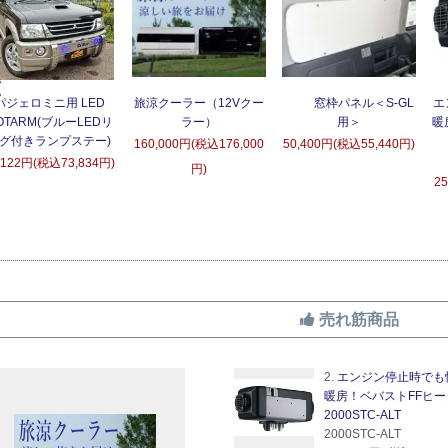
パジェロミニ用 LED
旅涼クーラー（12Vクー
窓枠パネル＜S-GL
エ
OTARM(ブルーLEDリ
ラー）
用＞
暖
グ付きランプステー)
160,000円(税込176,000
50,400円(税込55,440円)
,122円(税込73,834円)
円)
2
売れ筋商品
2.
エンジン停止時でも
暖房！ベバストFFヒー
2000STC-ALT
2000STC-ALT