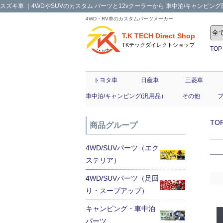
スズキ車 ｜4WDやSUVのカスタム パーツと12vクーラーから 車中泊/キャンピング部品
4WD・RV車のカスタムパーツメーカー
T.K TECH Direct Shop
TKテックダイレクトショップ
TOP
トヨタ車
日産車
三菱車
車中泊/キャンピング(汎用品）
その他
TO
商品グループ
4WD/SUVパーツ（エク
ステリア）
4WD/SUVパーツ（足回
り・スープアップ）
キャンピング・車中泊
パーツ