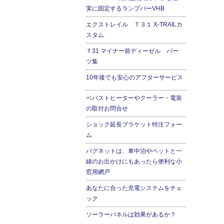
実に固定するランプバーVHB
エクストレイル Ｔ３１ X-TRAILカ
スタム
Ｔ31 マイナー前ディーゼル パー
ツ集
10年後でも安心のアフターサービス
ベバストヒーターやクーラー・電装
の取付お問合せ
ショック延長ブラケット特注フォー
ム
バグネットは、車中泊やペットと一
緒のお出かけにもあったら便利な小
窓用網戸
あなたに合った充電システムをチェ
ック
ソーラーパネルは効果があるか？