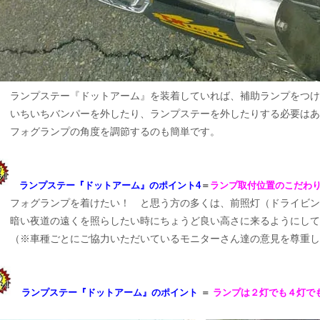
ランプステー『ドットアーム』を装着していれば、補助ランプをつ
いちいちバンパーを外したり、ランプステーを外したりする必要はあ
フォグランプの角度を調節するのも簡単です。
ランプステー『ドットアーム』のポイント4
＝
ランプ取付位置のこだ
フォグランプを着けたい！ と思う方の多くは、前照灯（ドライビン
暗い夜道の遠くを照らしたい時にちょうど良い高さに来るようにし
（※車種ごとにご協力いただいているモニターさん達の意見を尊重し
ランプステー『ドットアーム』のポイント
＝
ランプは２灯でも４灯で