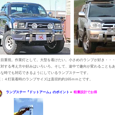
た目重視。作業灯として。大型を着けたい。小さめのランプが好き・・
に対する考え方や好みはいろいろ。そして、途中で趣向が変わることも
んな時でも対応できるようにしているランプステーです。
照：４灯装着時のランプサイズは直径約約165ｍｍとです。
ランプステー『ドットアーム』のポイント
＝
軽量設計でお得