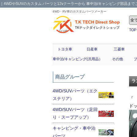
｜4WDやSUVのカスタム パーツと12vクーラーから 車中泊/キャンピング部品までご提案
4WD・RV車のカスタムパーツメーカー
T.K TECH Direct Shop
TKテックダイレクトショップ
TOP
トヨタ車
日産車
三菱車
車中泊/キャンピング(汎用品）
その他
商品グループ
ラ
4WD/SUVパーツ（エク
『
ステリア）
ド
4WD/SUVパーツ（足回
り・スープアップ）
キャンピング・車中泊
パーツ