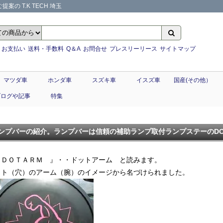
の T.K TECH 埼玉
お支払い
送料・手数料
Q＆A
お問合せ
プレスリーリース
サイトマップ
マツダ車
ホンダ車
スズキ車
イスズ車
国産(その他）
ブログや記事
特集
ンプバーの紹介。ランプバーは信頼の補助ランプ取付ランプステーのDO
 ＤＯＴＡＲＭ 』・・ドットアーム と読みます。
ット（穴）のアーム（腕）のイメージから名づけられました。