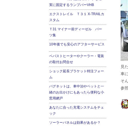
実に固定するランプバーVHB
エクストレイル Ｔ３１ X-TRAILカ
スタム
Ｔ31 マイナー前ディーゼル パー
ツ集
10年後でも安心のアフターサービス
ベバストヒーターやクーラー・電装
の取付お問合せ
見
ショック延長ブラケット特注フォー
車
ム
そ
バグネットは、車中泊やペットと一
参
緒のお出かけにもあったら便利な小
窓用網戸
あなたに合った充電システムをチェ
ック
ソーラーパネルは効果があるか？