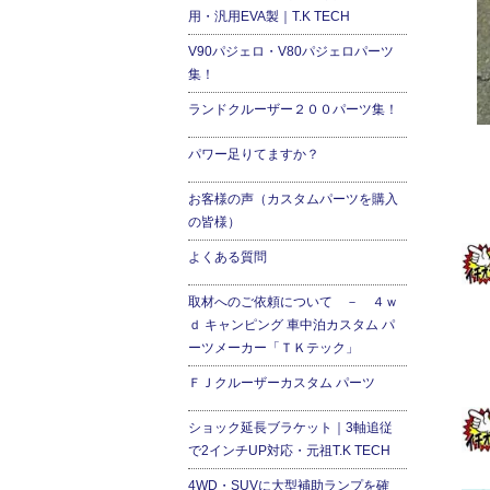
用・汎用EVA製｜T.K TECH
V90パジェロ・V80パジェロパーツ
集！
ランドクルーザー２００パーツ集！
パワー足りてますか？
お客様の声（カスタムパーツを購入
の皆様）
よくある質問
取材へのご依頼について － ４ｗ
ｄ キャンピング 車中泊カスタム パ
ーツメーカー「ＴＫテック」
ＦＪクルーザーカスタム パーツ
ショック延長ブラケット｜3軸追従
で2インチUP対応・元祖T.K TECH
4WD・SUVに大型補助ランプを確