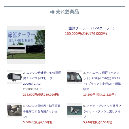
売れ筋商品
1.
旅涼クーラー（12Vクーラー）
160,000円(税込176,000円)
2.
エンジン停止時でも快適暖
3.
ハイエース 網戸（バグネ
房！ベバストFFヒーター
ット）200系4/5/6型(H25.12
2000STC-ALT
～) ブラック｜走行OK・簡単
2000STC-ALT
取付
254,600円(税込280,060円)
10,200円(税込11,220円)
4.
OZABU(運転席・助手席裏
5.
アクティブショック延長ブ
を座席にする為用クッショ
ラケット（ブッシュ無しタイ
ン）
プ）
5,800円(税込6,380円)
5,940円(税込6,534円)