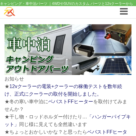
キャンピング・車中泊パーツ ｜4WDやSUVのカスタム パーツと12vクーラーから
車中泊/キャンピング部品までご提案の T.K TECH 埼玉
お知らせ
★
12vクーラーの電装+クーラーの稼働テストを数年続
け、正式にクーラーの取付を開始しました。
★冬の寒い車中泊に
ベバストFFヒーター
を取付けてみま
せんか？
★干し物・ロッドホルダー付けたり…
「ハンガーパイプキ
ット」
同じ様に見えても全然違います
★ちょっとおかしいかな？と思ったら
ベバストFFヒータ