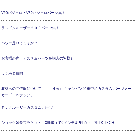
V90パジェロ・V80パジェロパーツ集！
ランドクルーザー２００パーツ集！
パワー足りてますか？
お客様の声（カスタムパーツを購入の皆様）
よくある質問
取材へのご依頼について － ４ｗｄ キャンピング 車中泊カスタム パーツメー
カー「ＴＫテック」
ＦＪクルーザーカスタム パーツ
ショック延長ブラケット｜3軸追従で2インチUP対応・元祖T.K TECH