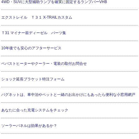
4WD・SUVに大型補助ランプを確実に固定するランプバーVHB
エクストレイル Ｔ３１ X-TRAILカスタム
Ｔ31 マイナー前ディーゼル パーツ集
10年後でも安心のアフターサービス
ベバストヒーターやクーラー・電装の取付お問合せ
ショック延長ブラケット特注フォーム
バグネットは、車中泊やペットと一緒のお出かけにもあったら便利な小窓用網戸
あなたに合った充電システムをチェック
ソーラーパネルは効果があるか？