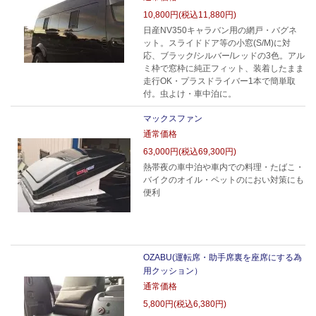
10,800円(税込11,880円)
日産NV350キャラバン用の網戸・バグネ
ット。スライドドア等の小窓(S/M)に対
応、ブラック/シルバー/レッドの3色。アル
ミ枠で窓枠に純正フィット、装着したまま
走行OK・プラスドライバー1本で簡単取
付。虫よけ・車中泊に。
マックスファン
通常価格
63,000円(税込69,300円)
熱帯夜の車中泊や車内での料理・たばこ・
バイクのオイル・ペットのにおい対策にも
便利
OZABU(運転席・助手席裏を座席にする為
用クッション）
通常価格
5,800円(税込6,380円)