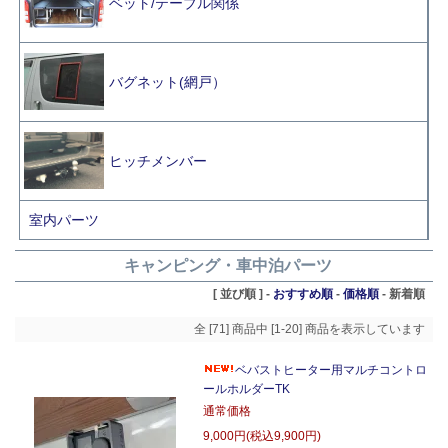
ベット/テーブル関係
バグネット(網戸）
ヒッチメンバー
室内パーツ
キャンピング・車中泊パーツ
[ 並び順 ] -
おすすめ順
-
価格順
-
新着順
全 [71] 商品中 [1-20] 商品を表示しています
ベバストヒーター用マルチコントロ
ールホルダーTK
通常価格
9,000円(税込9,900円)