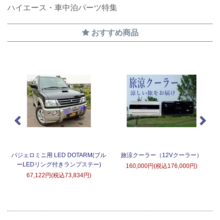
ハイエース・車中泊パーツ特集
おすすめ商品
タ
パジェロミニ用 LED DOTARM(ブル
旅涼クーラー（12Vクーラー）
ーLEDリング付きランプステー)
160,000円(税込176,000円)
67,122円(税込73,834円)