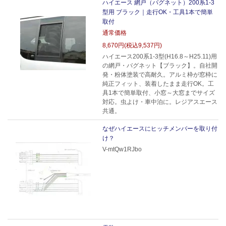
ハイエース 網戸（バグネット）200系1-3
型用 ブラック｜走行OK・工具1本で簡単
取付
通常価格
8,670円(税込9,537円)
ハイエース200系1-3型(H16.8～H25.11)用
の網戸・バグネット【ブラック】。自社開
発・粉体塗装で高耐久。アルミ枠が窓枠に
純正フィット、装着したまま走行OK。工
具1本で簡単取付、小窓～大窓までサイズ
対応。虫よけ・車中泊に。レジアスエース
共通。
なぜハイエースにヒッチメンバーを取り付
け？
V-mtQw1RJbo