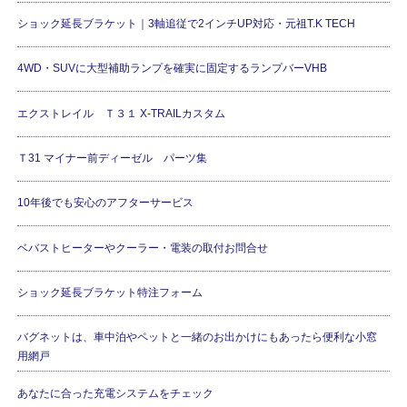
ショック延長ブラケット｜3軸追従で2インチUP対応・元祖T.K TECH
4WD・SUVに大型補助ランプを確実に固定するランプバーVHB
エクストレイル Ｔ３１ X-TRAILカスタム
Ｔ31 マイナー前ディーゼル パーツ集
10年後でも安心のアフターサービス
ベバストヒーターやクーラー・電装の取付お問合せ
ショック延長ブラケット特注フォーム
バグネットは、車中泊やペットと一緒のお出かけにもあったら便利な小窓
用網戸
あなたに合った充電システムをチェック