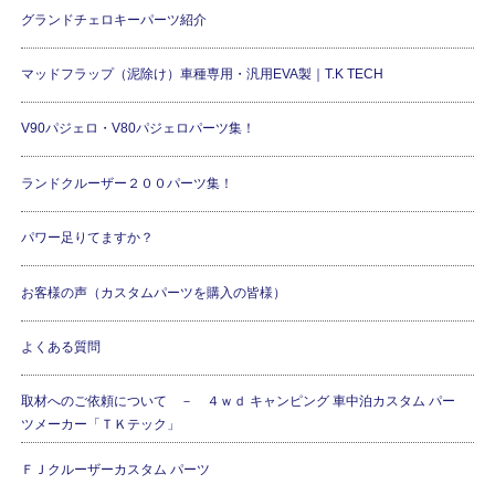
グランドチェロキーパーツ紹介
マッドフラップ（泥除け）車種専用・汎用EVA製｜T.K TECH
V90パジェロ・V80パジェロパーツ集！
ランドクルーザー２００パーツ集！
パワー足りてますか？
お客様の声（カスタムパーツを購入の皆様）
よくある質問
取材へのご依頼について － ４ｗｄ キャンピング 車中泊カスタム パー
ツメーカー「ＴＫテック」
ＦＪクルーザーカスタム パーツ