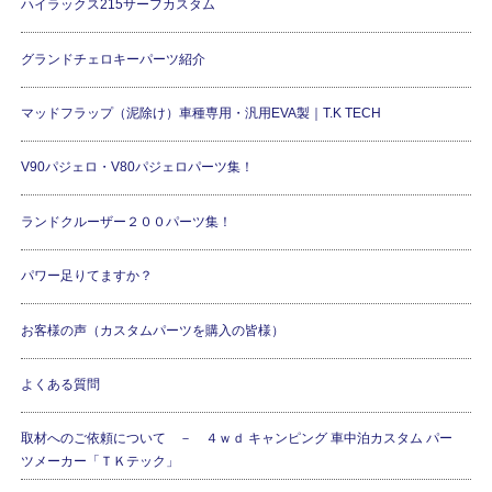
ハイラックス215サーフカスタム
グランドチェロキーパーツ紹介
マッドフラップ（泥除け）車種専用・汎用EVA製｜T.K TECH
V90パジェロ・V80パジェロパーツ集！
ランドクルーザー２００パーツ集！
パワー足りてますか？
お客様の声（カスタムパーツを購入の皆様）
よくある質問
取材へのご依頼について － ４ｗｄ キャンピング 車中泊カスタム パー
ツメーカー「ＴＫテック」