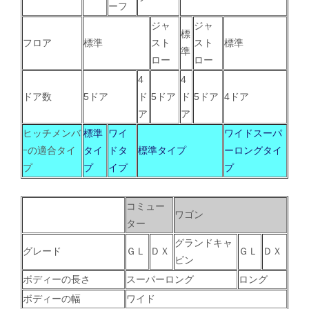
ーフ
ジャ
ジャ
標
フロア
標準
スト
スト
標準
準
ロー
ロー
4
4
ドア数
5ドア
ド
5ドア
ド
5ドア
4ドア
ア
ア
ヒッチメンバ
標準
ワイ
ワイドスーパ
ｰの適合タイ
タイ
ドタ
標準タイプ
ーロングタイ
プ
プ
イプ
プ
コミュー
ワゴン
ター
グランドキャ
グレード
ＧＬ
ＤＸ
ＧＬ
ＤＸ
ビン
ボディーの長さ
スーパーロング
ロング
ボディーの幅
ワイド