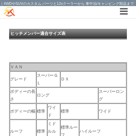
｜4WDやSUVのカスタム パーツと12vクーラーから 車中泊/キャンピング部品まで
ご提案の T.K TECH 埼玉
ヒッチメンバー適合サイズ表
ＶＡＮ
スーパーＧ
グレード
ＤＸ
Ｌ
ボディーの長
スーパーロン
ロング
さ
グ
ワイ
ボディーの幅
標準
標準
ワイド
ド
ミド
標準ルー
ルーフ
標準
ルル
ハイルーフ
フ