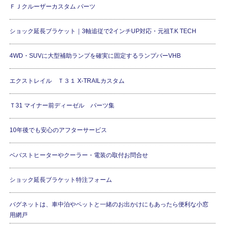
ＦＪクルーザーカスタム パーツ
ショック延長ブラケット｜3軸追従で2インチUP対応・元祖T.K TECH
4WD・SUVに大型補助ランプを確実に固定するランプバーVHB
エクストレイル Ｔ３１ X-TRAILカスタム
Ｔ31 マイナー前ディーゼル パーツ集
10年後でも安心のアフターサービス
ベバストヒーターやクーラー・電装の取付お問合せ
ショック延長ブラケット特注フォーム
バグネットは、車中泊やペットと一緒のお出かけにもあったら便利な小窓
用網戸