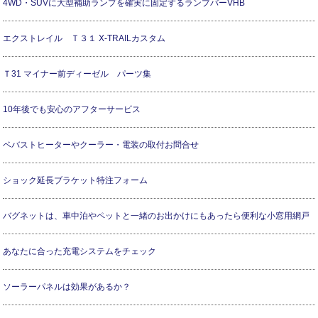
4WD・SUVに大型補助ランプを確実に固定するランプバーVHB
エクストレイル Ｔ３１ X-TRAILカスタム
Ｔ31 マイナー前ディーゼル パーツ集
10年後でも安心のアフターサービス
ベバストヒーターやクーラー・電装の取付お問合せ
ショック延長ブラケット特注フォーム
バグネットは、車中泊やペットと一緒のお出かけにもあったら便利な小窓用網戸
あなたに合った充電システムをチェック
ソーラーパネルは効果があるか？