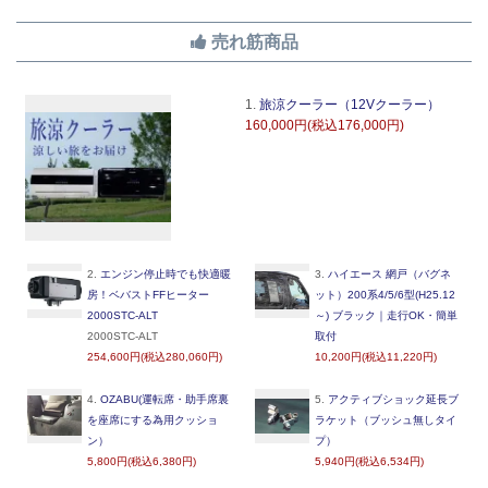
売れ筋商品
1.
旅涼クーラー（12Vクーラー）
160,000円(税込176,000円)
2.
エンジン停止時でも快適暖
3.
ハイエース 網戸（バグネ
房！ベバストFFヒーター
ット）200系4/5/6型(H25.12
2000STC-ALT
～) ブラック｜走行OK・簡単
2000STC-ALT
取付
254,600円(税込280,060円)
10,200円(税込11,220円)
4.
OZABU(運転席・助手席裏
5.
アクティブショック延長ブ
を座席にする為用クッショ
ラケット（ブッシュ無しタイ
ン）
プ）
5,800円(税込6,380円)
5,940円(税込6,534円)