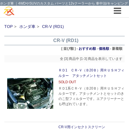
ホンダ車 ｜4WDやSUVのカスタム パーツと12vクーラーから 車中泊/キャンピング
部品までご提案の T.K TECH 埼玉
TOP
ホンダ車
CR-V (RD1)
CR-V (RD1)
[ 並び順 ] -
おすすめ順
-
価格順
-
新着順
全 [3] 商品中 [1-3] 商品を表示しています
ＲＤ1 ＣＲ-Ｖ（Ｂ20Ｂ）用ＲＵＳＨフィ
ルター アタッチメントセット
SOLD OUT
ＲＤ1系ＣＲ-Ｖ（Ｂ20Ｂ）用ＲＵＳＨフィ
ルターです。アタッチメントとセットのき
のこ型フィルターです。エアクリーナーと
も呼ばれています。
CR-V用インセクトスクリーン