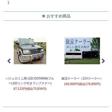
1
おすすめ商品
タ
パジェロミニ用 LED DOTARM(ブル
旅涼クーラー（12Vクーラー）
ーLEDリング付きランプステー)
160,000円(税込176,000円)
67,122円(税込73,834円)