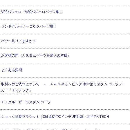
V90パジェロ・V80パジェロパーツ集！
ランドクルーザー２００パーツ集！
パワー足りてますか？
お客様の声（カスタムパーツを購入の皆様）
よくある質問
取材へのご依頼について － ４ｗｄ キャンピング 車中泊カスタム パーツメー
カー「ＴＫテック」
ＦＪクルーザーカスタム パーツ
ショック延長ブラケット｜3軸追従で2インチUP対応・元祖T.K TECH