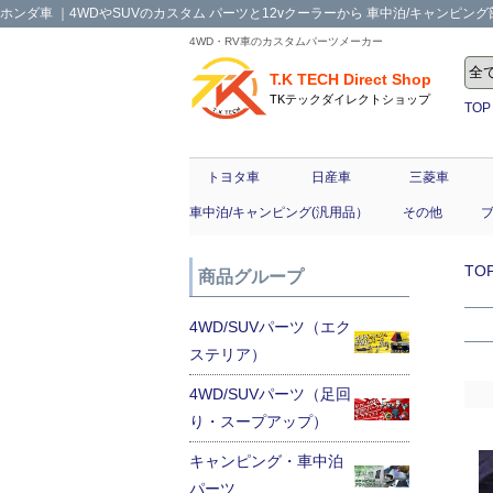
ホンダ車 ｜4WDやSUVのカスタム パーツと12vクーラーから 車中泊/キャンピング部品
4WD・RV車のカスタムパーツメーカー
T.K TECH Direct Shop
TKテックダイレクトショップ
TOP
トヨタ車
日産車
三菱車
車中泊/キャンピング(汎用品）
その他
TO
商品グループ
4WD/SUVパーツ（エク
ステリア）
4WD/SUVパーツ（足回
り・スープアップ）
キャンピング・車中泊
パーツ