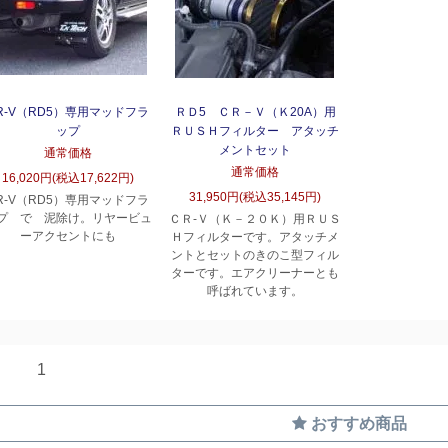
R-V（RD5）専用マッドフラ
ＲＤ5 ＣＲ－Ｖ（Ｋ20A）用
ップ
ＲＵＳＨフィルター アタッチ
メントセット
通常価格
通常価格
16,020円(税込17,622円)
31,950円(税込35,145円)
R-V（RD5）専用マッドフラ
プ で 泥除け。リヤービュ
ＣＲ-Ｖ（Ｋ－２０Ｋ）用ＲＵＳ
ーアクセントにも
Ｈフィルターです。アタッチメ
ントとセットのきのこ型フィル
ターです。エアクリーナーとも
呼ばれています。
1
おすすめ商品