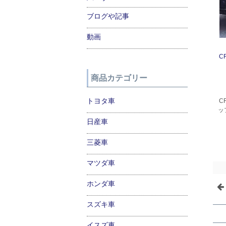
ブログや記事
動画
C
商品カテゴリー
トヨタ車
C
ッ
日産車
三菱車
マツダ車
ホンダ車
スズキ車
イスズ車