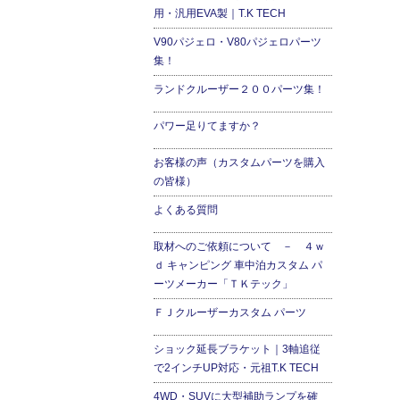
用・汎用EVA製｜T.K TECH
V90パジェロ・V80パジェロパーツ
集！
ランドクルーザー２００パーツ集！
パワー足りてますか？
お客様の声（カスタムパーツを購入
の皆様）
よくある質問
取材へのご依頼について － ４ｗ
ｄ キャンピング 車中泊カスタム パ
ーツメーカー「ＴＫテック」
ＦＪクルーザーカスタム パーツ
ショック延長ブラケット｜3軸追従
で2インチUP対応・元祖T.K TECH
4WD・SUVに大型補助ランプを確