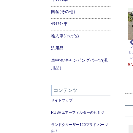
国産(その他）
ｸﾗｲｽﾗｰ車
輸入車(その他)
ンジン停止時でも快適
座れる車中泊ベッド-２
ＲＵＳＨフィルター替え
汎用品
房！ベバストFFヒータ
００系ハイエース用
用フィルター
D
ー2000STC-ALT
ン
151,200円(税込166,320
5,400円(税込5,940円)
車中泊/キャンピングパーツ(汎
2000STC-ALT
67
円)
用品）
4,600円(税込280,060
円)
コンテンツ
サイトマップ
RUSHエアーフィルターのヒミツ
ランドクルーザー120プラド パーツ
集！