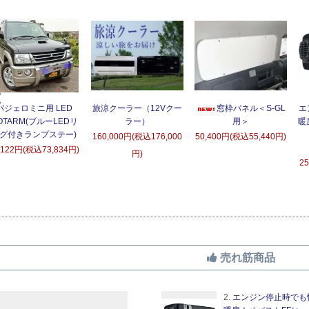
パジェロミニ用 LED
旅涼クーラー（12Vクー
窓枠パネル＜S-GL
エ
OTARM(ブルーLEDリ
ラー）
用＞
暖
グ付きランプステー)
160,000円(税込176,000
50,400円(税込55,440円)
,122円(税込73,834円)
円)
2
売れ筋商品
2.
エンジン停止時でも