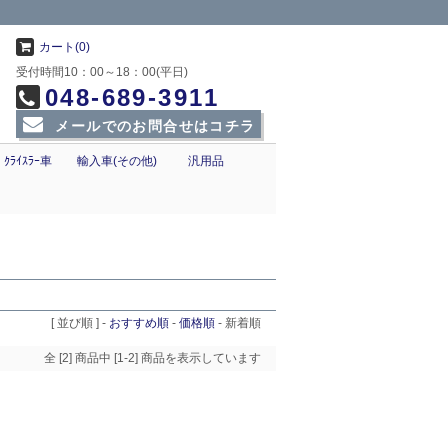
カート(0)
受付時間10：00～18：00(平日)
048-689-3911
メールでのお問合せはコチラ
ｸﾗｲｽﾗｰ車
輸入車(その他)
汎用品
[ 並び順 ] -
おすすめ順
-
価格順
-
新着順
全 [2] 商品中 [1-2] 商品を表示しています