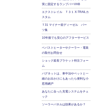
実に固定するランプバーVHB
エクストレイル Ｔ３１ X-TRAILカ
スタム
Ｔ31 マイナー前ディーゼル パー
ツ集
10年後でも安心のアフターサービス
ベバストヒーターやクーラー・電装
の取付お問合せ
ショック延長ブラケット特注フォー
ム
バグネットは、車中泊やペットと一
緒のお出かけにもあったら便利な小
窓用網戸
あなたに合った充電システムをチェ
ック
ソーラーパネルは効果があるか？