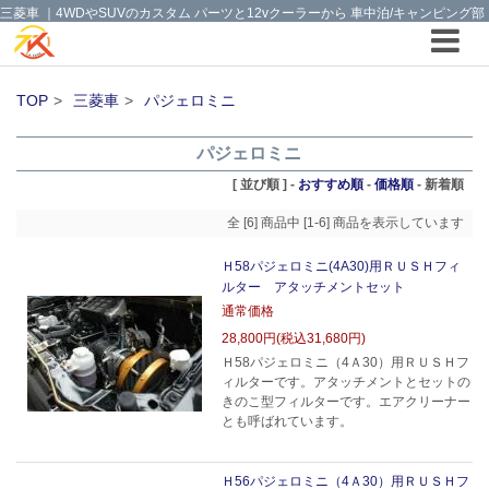
三菱車 ｜4WDやSUVのカスタム パーツと12vクーラーから 車中泊/キャンピング部
品までご提案の T.K TECH 埼玉
TOP
三菱車
パジェロミニ
パジェロミニ
[ 並び順 ] -
おすすめ順
-
価格順
-
新着順
全 [6] 商品中 [1-6] 商品を表示しています
Ｈ58パジェロミニ(4A30)用ＲＵＳＨフィ
ルター アタッチメントセット
通常価格
28,800円(税込31,680円)
Ｈ58パジェロミニ（4Ａ30）用ＲＵＳＨフ
ィルターです。アタッチメントとセットの
きのこ型フィルターです。エアクリーナー
とも呼ばれています。
Ｈ56パジェロミニ（4Ａ30）用ＲＵＳＨフ