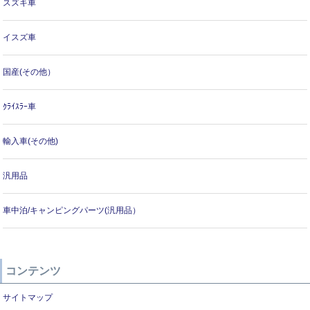
スズキ車
イスズ車
国産(その他）
ｸﾗｲｽﾗｰ車
輸入車(その他)
汎用品
車中泊/キャンピングパーツ(汎用品）
コンテンツ
サイトマップ