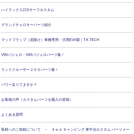
ハイラックス215サーフカスタム
グランドチェロキーパーツ紹介
マッドフラップ（泥除け）車種専用・汎用EVA製｜T.K TECH
V90パジェロ・V80パジェロパーツ集！
ランドクルーザー２００パーツ集！
パワー足りてますか？
お客様の声（カスタムパーツを購入の皆様）
よくある質問
取材へのご依頼について － ４ｗｄ キャンピング 車中泊カスタム パーツメー