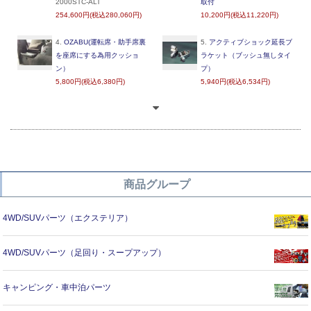
2000STC-ALT
取付
254,600円(税込280,060円)
10,200円(税込11,220円)
4.
OZABU(運転席・助手席裏
5.
アクティブショック延長ブ
を座席にする為用クッショ
ラケット（ブッシュ無しタイ
ン）
プ）
5,800円(税込6,380円)
5,940円(税込6,534円)
商品グループ
4WD/SUVパーツ（エクステリア）
4WD/SUVパーツ（足回り・スープアップ）
キャンピング・車中泊パーツ