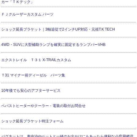
カー「ＴＫテック」
ＦＪクルーザーカスタム パーツ
ショック延長ブラケット｜3軸追従で2インチUP対応・元祖T.K TECH
4WD・SUVに大型補助ランプを確実に固定するランプバーVHB
エクストレイル Ｔ３１ X-TRAILカスタム
Ｔ31 マイナー前ディーゼル パーツ集
10年後でも安心のアフターサービス
ベバストヒーターやクーラー・電装の取付お問合せ
ショック延長ブラケット特注フォーム
バグネットは、車中泊やペットと一緒のお出かけにもあったら便利な小窓用網戸