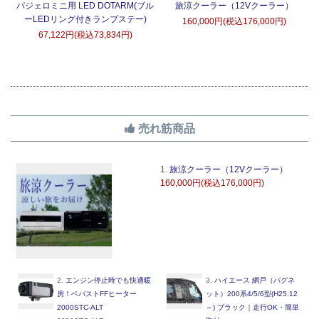
タ
パジェロミニ用 LED DOTARM(ブル
旅涼クーラー（12Vクーラー）
ーLEDリング付きランプステー)
160,000円(税込176,000円)
67,122円(税込73,834円)
売れ筋商品
1.
旅涼クーラー（12Vクーラー）
160,000円(税込176,000円)
2.
エンジン停止時でも快適暖
3.
ハイエース 網戸（バグネ
房！ベバストFFヒーター
ット）200系4/5/6型(H25.12
2000STC-ALT
～) ブラック｜走行OK・簡単