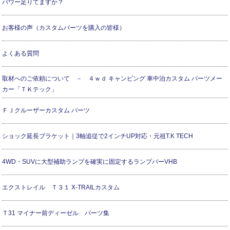
パワー足りてますか？
お客様の声（カスタムパーツを購入の皆様）
よくある質問
取材へのご依頼について － ４ｗｄ キャンピング 車中泊カスタム パーツメー
カー「ＴＫテック」
ＦＪクルーザーカスタム パーツ
ショック延長ブラケット｜3軸追従で2インチUP対応・元祖T.K TECH
4WD・SUVに大型補助ランプを確実に固定するランプバーVHB
エクストレイル Ｔ３１ X-TRAILカスタム
Ｔ31 マイナー前ディーゼル パーツ集