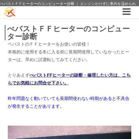
べバストＦＦヒーターのコンピューター診断 ｜ エンジンかけずに車内を温められ
るベバストＦＦヒーター ｜4WDやSUVのカスタム パーツと12vクーラーから 車中
泊/キャンピング部品までご提案の T.K TECH 埼玉
べバストＦＦヒーターのコンピュー
ター診断
ベバストのＦＦヒーターをお使いの皆様！
本格的に使用する冬に入る前に長期間使用していなかったヒー
ターは、早めに試運転してみてください。
とりあえず
べバストFFヒーターの診断・修理したい方は、こち
らでお気軽にお問合せ下さい。
昨年問題なく動いていても長期間使わない時期があると不具合
が発生することがあります。