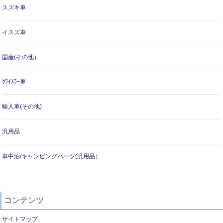
スズキ車
イスズ車
国産(その他）
ｸﾗｲｽﾗｰ車
輸入車(その他)
汎用品
車中泊/キャンピングパーツ(汎用品）
コンテンツ
サイトマップ