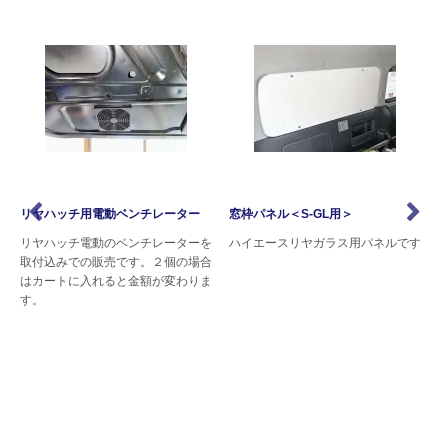
0
リヤハッチ用電動ベンチレーター
窓枠パネル＜S-GL用＞
具
リヤハッチ電動のベンチレーターを
ハイエースリヤガラス用パネルです
取付込みでの販売です。２個の場合
はカートに入れると金額が変わりま
ブラ
す。
耐
本
ズ
ス