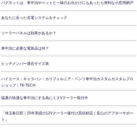
バグネットは、車中泊やペットと一緒のお出かけにもあったら便利な小窓用網戸
あなたに合った充電システムをチェック
ソーラーパネルは効果があるか？
車中泊に必要な電装品は何？
ヒッチメンバー適合サイズ表
ハイエース・キャラバン・カリフォルニア・ベンツ車中泊カスタムカスタムプロ
ショップ｜TK-TECH
猛暑の快適な車中泊にする為に１２Vクーラー取付中
「埼玉春日部｜25年実績の12Vクーラー後付け高信頼店｜安心のアフターサポー
ト」