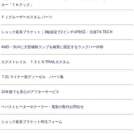
カー「ＴＫテック」
ＦＪクルーザーカスタム パーツ
ショック延長ブラケット｜3軸追従で2インチUP対応・元祖T.K TECH
4WD・SUVに大型補助ランプを確実に固定するランプバーVHB
エクストレイル Ｔ３１ X-TRAILカスタム
Ｔ31 マイナー前ディーゼル パーツ集
10年後でも安心のアフターサービス
ベバストヒーターやクーラー・電装の取付お問合せ
ショック延長ブラケット特注フォーム