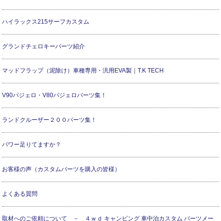
ハイラックス215サーフカスタム
グランドチェロキーパーツ紹介
マッドフラップ（泥除け）車種専用・汎用EVA製｜T.K TECH
V90パジェロ・V80パジェロパーツ集！
ランドクルーザー２００パーツ集！
パワー足りてますか？
お客様の声（カスタムパーツを購入の皆様）
よくある質問
取材へのご依頼について － ４ｗｄ キャンピング 車中泊カスタム パーツメー