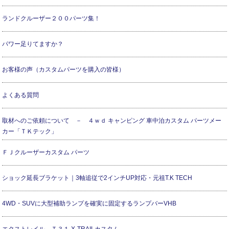
ランドクルーザー２００パーツ集！
パワー足りてますか？
お客様の声（カスタムパーツを購入の皆様）
よくある質問
取材へのご依頼について － ４ｗｄ キャンピング 車中泊カスタム パーツメー
カー「ＴＫテック」
ＦＪクルーザーカスタム パーツ
ショック延長ブラケット｜3軸追従で2インチUP対応・元祖T.K TECH
4WD・SUVに大型補助ランプを確実に固定するランプバーVHB
エクストレイル Ｔ３１ X-TRAILカスタム