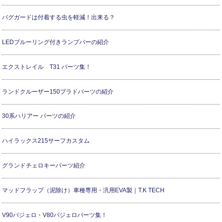
バグガードは付着する虫を軽減！出来る？
LEDブルーリング付きランプバーの紹介
エクストレイル T31 パーツ集！
ランドクルーザー150プラドパーツの紹介
30系ハリアー パーツの紹介
ハイラックス215サーフカスタム
グランドチェロキーパーツ紹介
マッドフラップ（泥除け）車種専用・汎用EVA製｜T.K TECH
V90パジェロ・V80パジェロパーツ集！