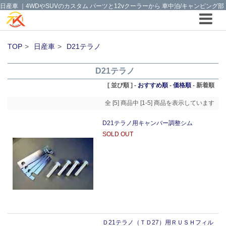
日産車 ｜4WDやSUVのカスタム パーツと12vクーラーから 車中泊/キャンピング部
品までご提案の T.K TECH 埼玉
TOP
日産車
D21テラノ
D21テラノ
[ 並び順 ] -
おすすめ順
-
価格順
-
新着順
全 [5] 商品中 [1-5] 商品を表示しています
D21テラノ用キャンバー調整シム
SOLD OUT
Ｄ21テラノ（ＴＤ27）用ＲＵＳＨフィル