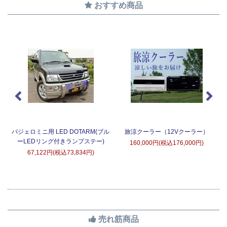
おすすめ商品
タ
パジェロミニ用 LED DOTARM(ブル
旅涼クーラー（12Vクーラー）
ーLEDリング付きランプステー)
160,000円(税込176,000円)
67,122円(税込73,834円)
売れ筋商品