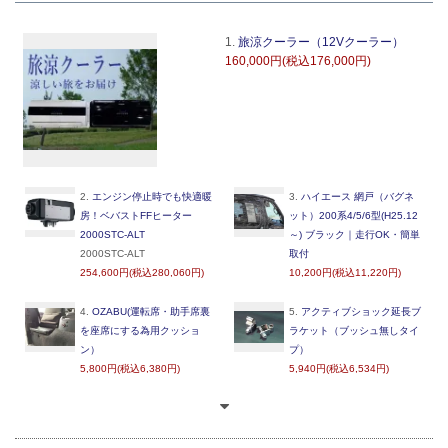
1.
旅涼クーラー（12Vクーラー）
160,000円(税込176,000円)
2.
エンジン停止時でも快適暖
3.
ハイエース 網戸（バグネ
房！ベバストFFヒーター
ット）200系4/5/6型(H25.12
2000STC-ALT
～) ブラック｜走行OK・簡単
2000STC-ALT
取付
254,600円(税込280,060円)
10,200円(税込11,220円)
4.
OZABU(運転席・助手席裏
5.
アクティブショック延長ブ
を座席にする為用クッショ
ラケット（ブッシュ無しタイ
ン）
プ）
5,800円(税込6,380円)
5,940円(税込6,534円)