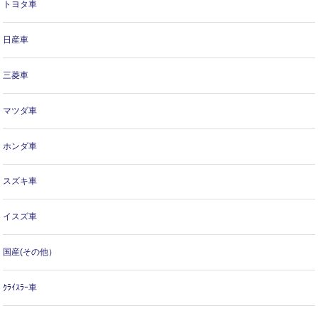
トヨタ車
日産車
三菱車
マツダ車
ホンダ車
スズキ車
イスズ車
国産(その他）
ｸﾗｲｽﾗｰ車