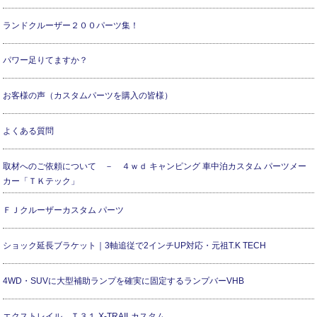
ランドクルーザー２００パーツ集！
パワー足りてますか？
お客様の声（カスタムパーツを購入の皆様）
よくある質問
取材へのご依頼について － ４ｗｄ キャンピング 車中泊カスタム パーツメー
カー「ＴＫテック」
ＦＪクルーザーカスタム パーツ
ショック延長ブラケット｜3軸追従で2インチUP対応・元祖T.K TECH
4WD・SUVに大型補助ランプを確実に固定するランプバーVHB
エクストレイル Ｔ３１ X-TRAILカスタム