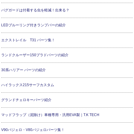
バグガードは付着する虫を軽減！出来る？
LEDブルーリング付きランプバーの紹介
エクストレイル T31 パーツ集！
ランドクルーザー150プラドパーツの紹介
30系ハリアー パーツの紹介
ハイラックス215サーフカスタム
グランドチェロキーパーツ紹介
マッドフラップ（泥除け）車種専用・汎用EVA製｜T.K TECH
V90パジェロ・V80パジェロパーツ集！