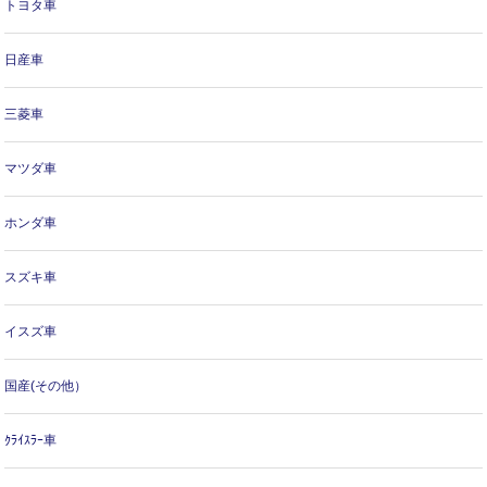
トヨタ車
日産車
三菱車
マツダ車
ホンダ車
スズキ車
イスズ車
国産(その他）
ｸﾗｲｽﾗｰ車