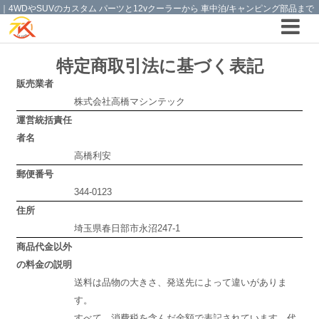
｜4WDやSUVのカスタム パーツと12vクーラーから 車中泊/キャンピング部品まで
ご提案の T.K TECH 埼玉
特定商取引法に基づく表記
販売業者
株式会社高橋マシンテック
運営統括責任
者名
高橋利安
郵便番号
344-0123
住所
埼玉県春日部市永沼247-1
商品代金以外
の料金の説明
送料は品物の大きさ、発送先によって違いがありま
す。
すべて、消費税を含んだ金額で表記されています。代