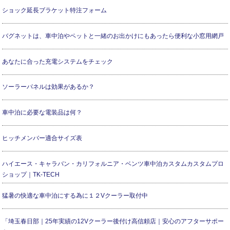
ショック延長ブラケット特注フォーム
バグネットは、車中泊やペットと一緒のお出かけにもあったら便利な小窓用網戸
あなたに合った充電システムをチェック
ソーラーパネルは効果があるか？
車中泊に必要な電装品は何？
ヒッチメンバー適合サイズ表
ハイエース・キャラバン・カリフォルニア・ベンツ車中泊カスタムカスタムプロ
ショップ｜TK-TECH
猛暑の快適な車中泊にする為に１２Vクーラー取付中
「埼玉春日部｜25年実績の12Vクーラー後付け高信頼店｜安心のアフターサポー