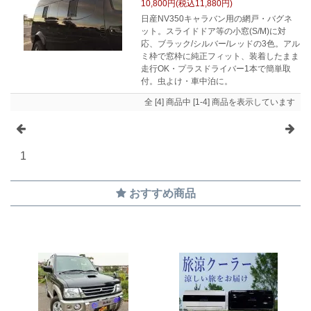
10,800円(税込11,880円)
日産NV350キャラバン用の網戸・バグネ
ット。スライドドア等の小窓(S/M)に対
応、ブラック/シルバー/レッドの3色。アル
ミ枠で窓枠に純正フィット、装着したまま
走行OK・プラスドライバー1本で簡単取
付。虫よけ・車中泊に。
全 [4] 商品中 [1-4] 商品を表示しています
1
おすすめ商品