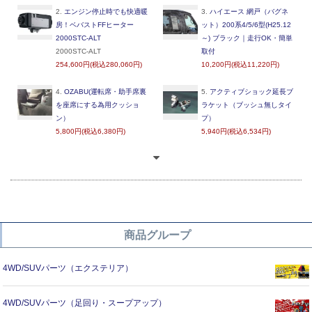
2.
エンジン停止時でも快適暖
3.
ハイエース 網戸（バグネ
房！ベバストFFヒーター
ット）200系4/5/6型(H25.12
2000STC-ALT
～) ブラック｜走行OK・簡単
2000STC-ALT
取付
254,600円(税込280,060円)
10,200円(税込11,220円)
4.
OZABU(運転席・助手席裏
5.
アクティブショック延長ブ
を座席にする為用クッショ
ラケット（ブッシュ無しタイ
ン）
プ）
5,800円(税込6,380円)
5,940円(税込6,534円)
商品グループ
4WD/SUVパーツ（エクステリア）
4WD/SUVパーツ（足回り・スープアップ）