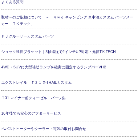
よくある質問
取材へのご依頼について － ４ｗｄ キャンピング 車中泊カスタム パーツメー
カー「ＴＫテック」
ＦＪクルーザーカスタム パーツ
ショック延長ブラケット｜3軸追従で2インチUP対応・元祖T.K TECH
4WD・SUVに大型補助ランプを確実に固定するランプバーVHB
エクストレイル Ｔ３１ X-TRAILカスタム
Ｔ31 マイナー前ディーゼル パーツ集
10年後でも安心のアフターサービス
ベバストヒーターやクーラー・電装の取付お問合せ