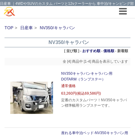
日産車 ｜4WDやSUVのカスタム パーツと12vクーラーから 車中泊/キャンピング部
品までご提案の T.K TECH 埼玉
TOP
日産車
NV350/キャラバン
NV350/キャラバン
[ 並び順 ] -
おすすめ順
-
価格順
-
新着順
全 [4] 商品中 [1-4] 商品を表示しています
NV350キャラバンキャラバン用
DOTARM（ランプステー）
通常価格
63,260円(税込69,586円)
定番のカスタムパーツ！NV350キャラバ
ン標準幅用ランプステーです。
座れる車中泊ベッド-NV350キャラバン用