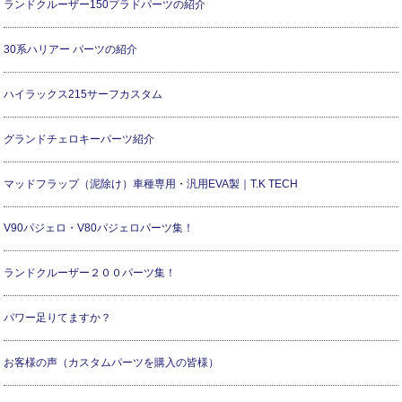
ランドクルーザー150プラドパーツの紹介
30系ハリアー パーツの紹介
ハイラックス215サーフカスタム
グランドチェロキーパーツ紹介
マッドフラップ（泥除け）車種専用・汎用EVA製｜T.K TECH
V90パジェロ・V80パジェロパーツ集！
ランドクルーザー２００パーツ集！
パワー足りてますか？
お客様の声（カスタムパーツを購入の皆様）