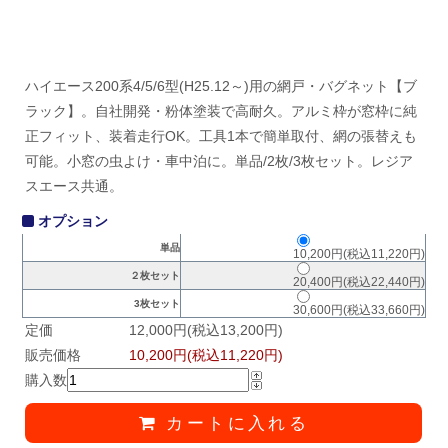
ハイエース200系4/5/6型(H25.12～)用の網戸・バグネット【ブ
ラック】。自社開発・粉体塗装で高耐久。アルミ枠が窓枠に純
正フィット、装着走行OK。工具1本で簡単取付、網の張替えも
可能。小窓の虫よけ・車中泊に。単品/2枚/3枚セット。レジア
スエース共通。
オプション
単品
10,200円(税込11,220円)
２枚セット
20,400円(税込22,440円)
3枚セット
30,600円(税込33,660円)
定価
12,000円(税込13,200円)
販売価格
10,200円(税込11,220円)
購入数
カートに入れる