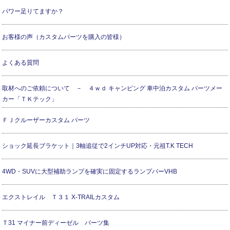
パワー足りてますか？
お客様の声（カスタムパーツを購入の皆様）
よくある質問
取材へのご依頼について － ４ｗｄ キャンピング 車中泊カスタム パーツメー
カー「ＴＫテック」
ＦＪクルーザーカスタム パーツ
ショック延長ブラケット｜3軸追従で2インチUP対応・元祖T.K TECH
4WD・SUVに大型補助ランプを確実に固定するランプバーVHB
エクストレイル Ｔ３１ X-TRAILカスタム
Ｔ31 マイナー前ディーゼル パーツ集