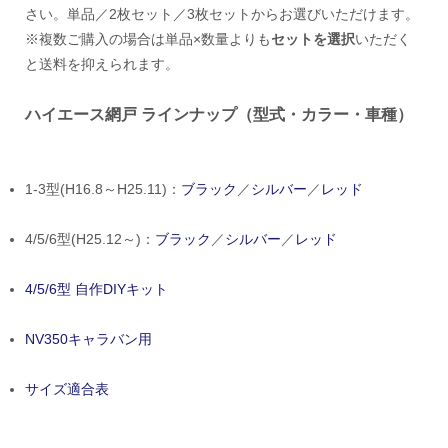
さい。単品／2枚セット／3枚セットからお選びいただけます。
※複数ご購入の場合は単品×数量よりも
セットを選択
いただく
と送料を抑えられます。
ハイエース網戸 ラインナップ（型式・カラー・車種）
1-3型(H16.8～H25.11)：
ブラック
／
シルバー
／
レッド
4/5/6型(H25.12～)：
ブラック
／
シルバー
／
レッド
4/5/6型 自作DIYキット
NV350キャラバン用
サイズ適合表