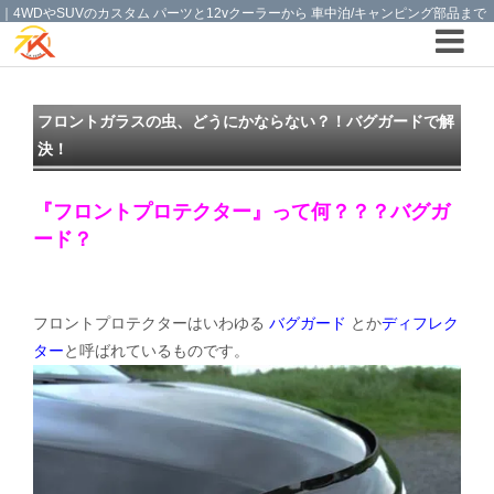
｜4WDやSUVのカスタム パーツと12vクーラーから 車中泊/キャンピング部品まで
ご提案の T.K TECH 埼玉
フロントガラスの虫、どうにかならない？！バグガードで解
決！
『フロントプロテクター』って何？？？バグガ
ード？
フロントプロテクターはいわゆる
バグガード
とか
ディフレク
ター
と呼ばれているものです。