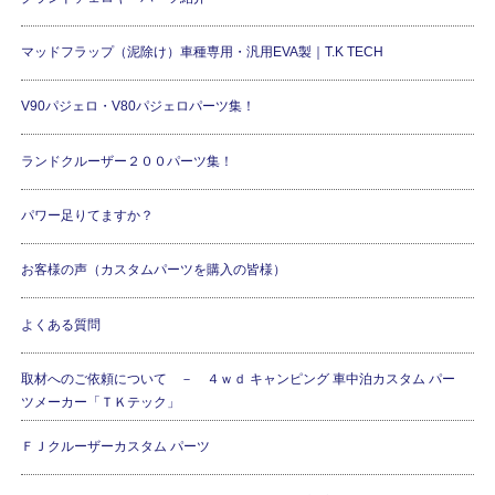
マッドフラップ（泥除け）車種専用・汎用EVA製｜T.K TECH
V90パジェロ・V80パジェロパーツ集！
ランドクルーザー２００パーツ集！
パワー足りてますか？
お客様の声（カスタムパーツを購入の皆様）
よくある質問
取材へのご依頼について － ４ｗｄ キャンピング 車中泊カスタム パー
ツメーカー「ＴＫテック」
ＦＪクルーザーカスタム パーツ