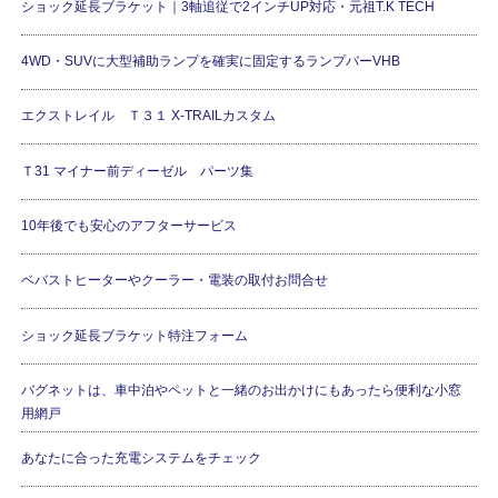
ショック延長ブラケット｜3軸追従で2インチUP対応・元祖T.K TECH
4WD・SUVに大型補助ランプを確実に固定するランプバーVHB
エクストレイル Ｔ３１ X-TRAILカスタム
Ｔ31 マイナー前ディーゼル パーツ集
10年後でも安心のアフターサービス
ベバストヒーターやクーラー・電装の取付お問合せ
ショック延長ブラケット特注フォーム
バグネットは、車中泊やペットと一緒のお出かけにもあったら便利な小窓
用網戸
あなたに合った充電システムをチェック