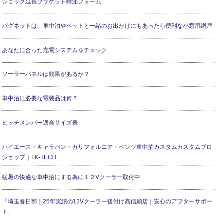
ショック延長ブラケット特注フォーム
バグネットは、車中泊やペットと一緒のお出かけにもあったら便利な小窓用網戸
あなたに合った充電システムをチェック
ソーラーパネルは効果があるか？
車中泊に必要な電装品は何？
ヒッチメンバー適合サイズ表
ハイエース・キャラバン・カリフォルニア・ベンツ車中泊カスタムカスタムプロ
ショップ｜TK-TECH
猛暑の快適な車中泊にする為に１２Vクーラー取付中
「埼玉春日部｜25年実績の12Vクーラー後付け高信頼店｜安心のアフターサポー
ト」