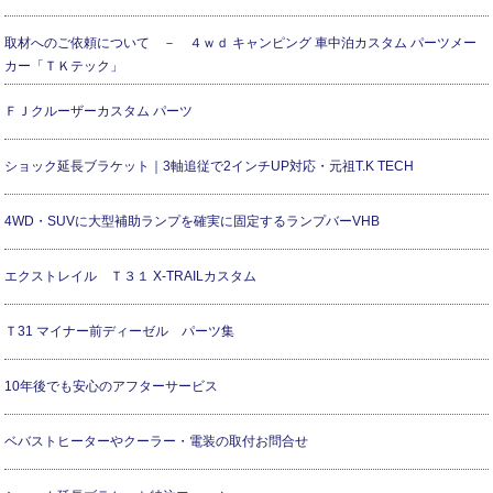
取材へのご依頼について － ４ｗｄ キャンピング 車中泊カスタム パーツメー
カー「ＴＫテック」
ＦＪクルーザーカスタム パーツ
ショック延長ブラケット｜3軸追従で2インチUP対応・元祖T.K TECH
4WD・SUVに大型補助ランプを確実に固定するランプバーVHB
エクストレイル Ｔ３１ X-TRAILカスタム
Ｔ31 マイナー前ディーゼル パーツ集
10年後でも安心のアフターサービス
ベバストヒーターやクーラー・電装の取付お問合せ