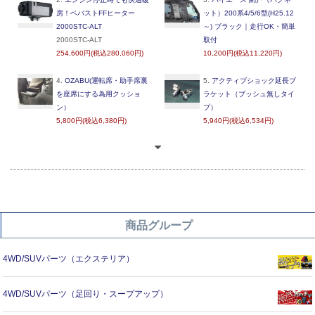
房！ベバストFFヒーター
ット）200系4/5/6型(H25.12
2000STC-ALT
～) ブラック｜走行OK・簡単
2000STC-ALT
取付
254,600円(税込280,060円)
10,200円(税込11,220円)
4.
OZABU(運転席・助手席裏
5.
アクティブショック延長ブ
を座席にする為用クッショ
ラケット（ブッシュ無しタイ
ン）
プ）
5,800円(税込6,380円)
5,940円(税込6,534円)
商品グループ
4WD/SUVパーツ（エクステリア）
4WD/SUVパーツ（足回り・スープアップ）