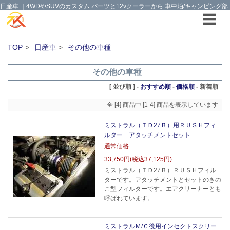
日産車 ｜4WDやSUVのカスタム パーツと12vクーラーから 車中泊/キャンピング部
品までご提案の T.K TECH 埼玉
TOP
日産車
その他の車種
その他の車種
[ 並び順 ] -
おすすめ順
-
価格順
-
新着順
全 [4] 商品中 [1-4] 商品を表示しています
ミストラル（ＴＤ27Ｂ）用ＲＵＳＨフィ
ルター アタッチメントセット
通常価格
33,750円(税込37,125円)
ミストラル（ＴＤ27Ｂ）ＲＵＳＨフィル
ターです。アタッチメントとセットのきの
こ型フィルターです。エアクリーナーとも
呼ばれています。
ミストラルＭ/Ｃ後用インセクトスクリー