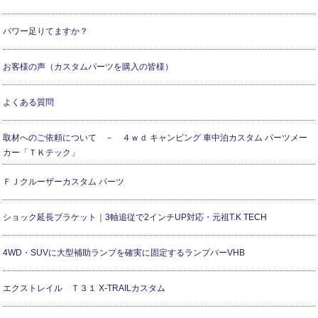
パワー足りてますか？
お客様の声（カスタムパーツを購入の皆様）
よくある質問
取材へのご依頼について － ４ｗｄ キャンピング 車中泊カスタム パーツメー
カー「ＴＫテック」
ＦＪクルーザーカスタム パーツ
ショック延長ブラケット｜3軸追従で2インチUP対応・元祖T.K TECH
4WD・SUVに大型補助ランプを確実に固定するランプバーVHB
エクストレイル Ｔ３１ X-TRAILカスタム