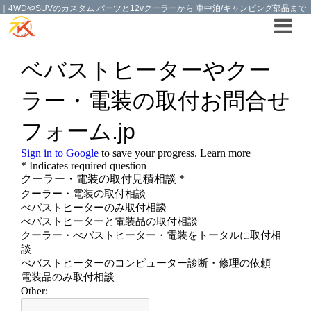
｜4WDやSUVのカスタム パーツと12vクーラーから 車中泊/キャンピング部品まで
ご提案の T.K TECH 埼玉