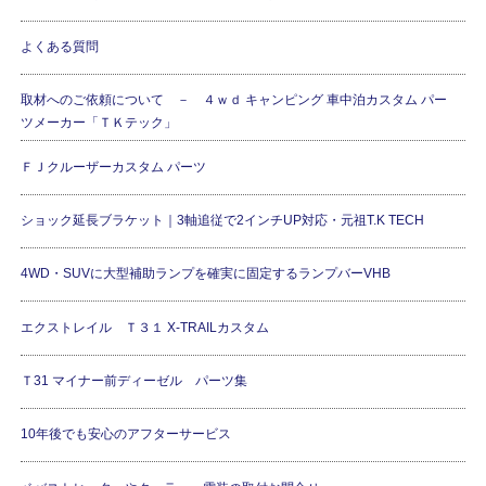
よくある質問
取材へのご依頼について － ４ｗｄ キャンピング 車中泊カスタム パー
ツメーカー「ＴＫテック」
ＦＪクルーザーカスタム パーツ
ショック延長ブラケット｜3軸追従で2インチUP対応・元祖T.K TECH
4WD・SUVに大型補助ランプを確実に固定するランプバーVHB
エクストレイル Ｔ３１ X-TRAILカスタム
Ｔ31 マイナー前ディーゼル パーツ集
10年後でも安心のアフターサービス