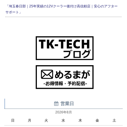
「埼玉春日部｜25年実績の12Vクーラー後付け高信頼店｜安心のアフター
サポート」
営業日
2026年8月
日
月
火
水
木
金
土