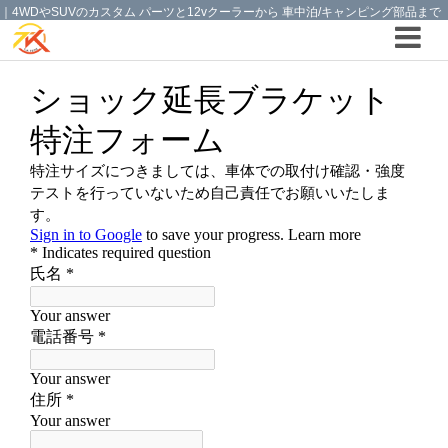
｜4WDやSUVのカスタム パーツと12vクーラーから 車中泊/キャンピング部品まで
ご提案の T.K TECH 埼玉