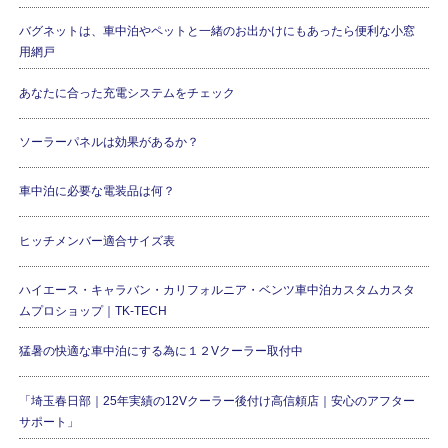
バグネットは、車中泊やペットと一緒のお出かけにもあったら便利な小窓
用網戸
あなたに合った充電システムをチェック
ソーラーパネルは効果があるか？
車中泊に必要な電装品は何？
ヒッチメンバー適合サイズ表
ハイエース・キャラバン・カリフォルニア・ベンツ車中泊カスタムカスタ
ムプロショップ｜TK-TECH
猛暑の快適な車中泊にする為に１２Vクーラー取付中
「埼玉春日部｜25年実績の12Vクーラー後付け高信頼店｜安心のアフター
サポート」