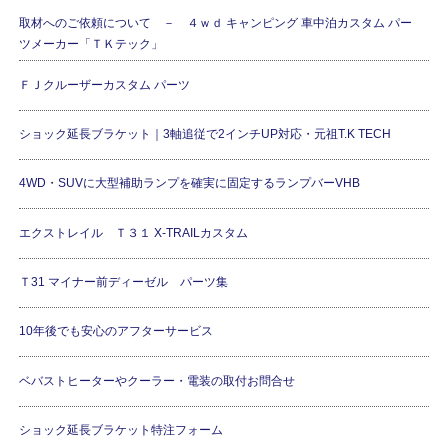
取材へのご依頼について － ４ｗｄ キャンピング 車中泊カスタム パー
ツメーカー「ＴＫテック」
ＦＪクルーザーカスタム パーツ
ショック延長ブラケット｜3軸追従で2インチUP対応・元祖T.K TECH
4WD・SUVに大型補助ランプを確実に固定するランプバーVHB
エクストレイル Ｔ３１ X-TRAILカスタム
Ｔ31 マイナー前ディーゼル パーツ集
10年後でも安心のアフターサービス
ベバストヒーターやクーラー・電装の取付お問合せ
ショック延長ブラケット特注フォーム