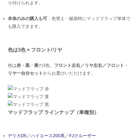
り付けられます。
本体のみの購入も可
：色替え・破損時にマッドフラップ単体で
も購入できます。
色は3色 × フロント/リヤ
色は
赤・黒・黄
の3色。
フロント左右／リヤ左右／フロント・
リヤ一台分セット
からお選びいただけます。
マッドフラップ ラインナップ（車種別）
デリカD5
／
ハイエース200系
／
FJクルーザー