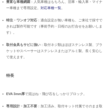
豊富な車種網羅
：人気車種はもちろん、旧車・輸入車・マイナ
ー車種まで専用設定。
対応車種一覧
。
特注・ワンオフ対応
：適合設定が無い車種も、ご来社で採寸で
きれば製作可能です（事前予約・日程のお打合せをお願いしま
す）。
取付金具もサビに強い
：取付ネジ類はほぼステンレス製、ブラ
ケットやスペーサーはステンレスまたはアルミ製。長く安心し
て使えます。
特長
EVA 3mm厚
で泥はね・飛び石をしっかりブロック。
専用設計・加工不要
：加工済み、取付キット付属でそのまま取