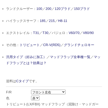
ランドクルーザー：
100
／
200
／
120プラド
／
150プラド
ハイラックスサーフ：
185
／
215
／
H8-11
エクストレイル：
T31
／
T30
／パジェロ：
V60/70
／
V80/90
その他：
トリビュート
／
CR-V(RD5)
／
グランドチェロキー
汎用タイプ（好みに加工）
／
マッドフラップ全車種一覧
／
マッ
ドフラップとは？効果は？
送料は
Cタイプ
です。
F/R
色
トリビュート(LX/FBX) マッドフラップ（泥除け・マッドガー