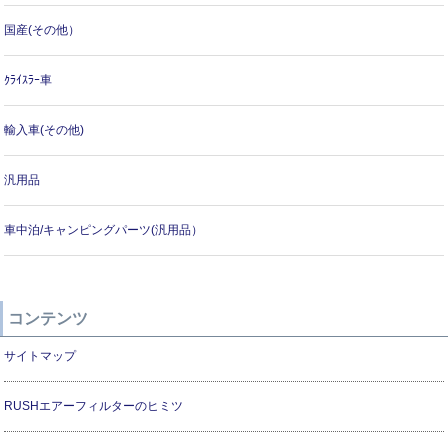
国産(その他）
ｸﾗｲｽﾗｰ車
輸入車(その他)
汎用品
車中泊/キャンピングパーツ(汎用品）
コンテンツ
サイトマップ
RUSHエアーフィルターのヒミツ