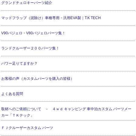
グランドチェロキーパーツ紹介
マッドフラップ（泥除け）車種専用・汎用EVA製｜T.K TECH
V90パジェロ・V80パジェロパーツ集！
ランドクルーザー２００パーツ集！
パワー足りてますか？
お客様の声（カスタムパーツを購入の皆様）
よくある質問
取材へのご依頼について － ４ｗｄ キャンピング 車中泊カスタム パーツメー
カー「ＴＫテック」
ＦＪクルーザーカスタム パーツ