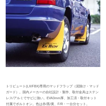
トリビュート(LX/FBX)専用のマッドフラップ（泥除け・マッド
ガード）。国内メーカーの自社設計・製作、取付金具はステン
レス/アルミでサビに強い。EVA3mm厚、加工済・取付キット
付属でボルトオン。色は赤/黒/黄、F/R・一台分セット。