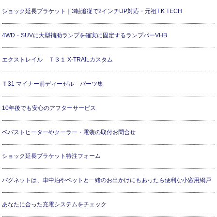
ショック延長ブラケット｜3軸追従で2インチUP対応・元祖T.K TECH
4WD・SUVに大型補助ランプを確実に固定するランプバーVHB
エクストレイル Ｔ３１ X-TRAILカスタム
Ｔ31 マイナー前ディーゼル パーツ集
10年後でも安心のアフターサービス
ベバストヒーターやクーラー・電装の取付お問合せ
ショック延長ブラケット特注フォーム
バグネットは、車中泊やペットと一緒のお出かけにもあったら便利な小窓用網戸
あなたに合った充電システムをチェック