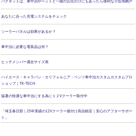
バグネットは、車中泊やペットと一緒のお出かけにもあったら便利な小窓用網戸
あなたに合った充電システムをチェック
ソーラーパネルは効果があるか？
車中泊に必要な電装品は何？
ヒッチメンバー適合サイズ表
ハイエース・キャラバン・カリフォルニア・ベンツ車中泊カスタムカスタムプロ
ショップ｜TK-TECH
猛暑の快適な車中泊にする為に１２Vクーラー取付中
「埼玉春日部｜25年実績の12Vクーラー後付け高信頼店｜安心のアフターサポー
ト」