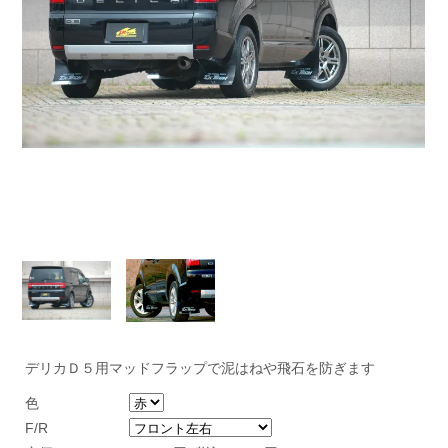
デリカＤ５用マッドフラップで泥はねや飛石を防ぎます
色
F/R