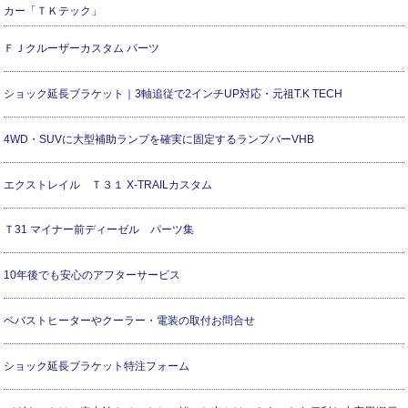
カー「ＴＫテック」
ＦＪクルーザーカスタム パーツ
ショック延長ブラケット｜3軸追従で2インチUP対応・元祖T.K TECH
4WD・SUVに大型補助ランプを確実に固定するランプバーVHB
エクストレイル Ｔ３１ X-TRAILカスタム
Ｔ31 マイナー前ディーゼル パーツ集
10年後でも安心のアフターサービス
ベバストヒーターやクーラー・電装の取付お問合せ
ショック延長ブラケット特注フォーム