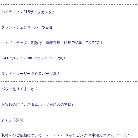
ハイラックス215サーフカスタム
グランドチェロキーパーツ紹介
マッドフラップ（泥除け）車種専用・汎用EVA製｜T.K TECH
V90パジェロ・V80パジェロパーツ集！
ランドクルーザー２００パーツ集！
パワー足りてますか？
お客様の声（カスタムパーツを購入の皆様）
よくある質問
取材へのご依頼について － ４ｗｄ キャンピング 車中泊カスタム パーツメー