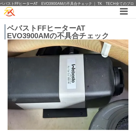
ベバストFFヒーターAT EVO3900AMの不具合チェック ｜ TK TECH全てのブロ
グ ｜4WDやSUVのカスタム パーツと12vクーラーから 車中泊/キャンピング部品ま
でご提案の T.K TECH 埼玉
ベバストFFヒーターAT
EVO3900AMの不具合チェック