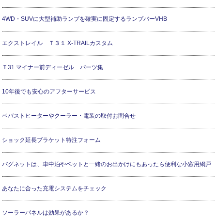
4WD・SUVに大型補助ランプを確実に固定するランプバーVHB
エクストレイル Ｔ３１ X-TRAILカスタム
Ｔ31 マイナー前ディーゼル パーツ集
10年後でも安心のアフターサービス
ベバストヒーターやクーラー・電装の取付お問合せ
ショック延長ブラケット特注フォーム
バグネットは、車中泊やペットと一緒のお出かけにもあったら便利な小窓用網戸
あなたに合った充電システムをチェック
ソーラーパネルは効果があるか？