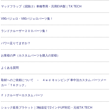
マッドフラップ（泥除け）車種専用・汎用EVA製｜T.K TECH
V90パジェロ・V80パジェロパーツ集！
ランドクルーザー２００パーツ集！
パワー足りてますか？
お客様の声（カスタムパーツを購入の皆様）
よくある質問
取材へのご依頼について － ４ｗｄ キャンピング 車中泊カスタム パーツメー
カー「ＴＫテック」
ＦＪクルーザーカスタム パーツ
ショック延長ブラケット｜3軸追従で2インチUP対応・元祖T.K TECH