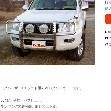
販
購
特
ドクルーザー120プラド用のVHGグリルガードです。
S304製。研磨・バフ仕上げ。
型ランプ２灯装着可能。取付加工不要。