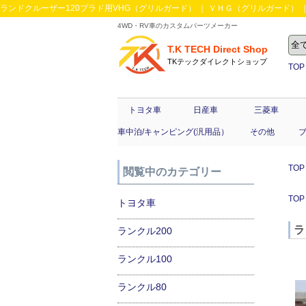
ランドクルーザー120プラド用VHG（グリルガード） ｜ ＶＨＧ（グリルガード） ｜4
4WD・RV車のカスタムパーツメーカー
T.K TECH Direct Shop
TKテックダイレクトショップ
TOP
トヨタ車
日産車
三菱車
車中泊/キャンピング(汎用品）
その他
TOP
閲覧中のカテゴリー
TOP
トヨタ車
ラ
ランクル200
ランクル100
ランクル80