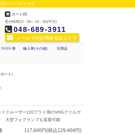
 T.K TECH 埼玉
カート(0)
受付時間10：00～18：00(平日)
048-689-3911
メールでのお問合せはコチラ
ｸﾗｲｽﾗｰ車
輸入車(その他)
汎用品
ルガード）
）
ンドクルーザー120プラド用のVHGグリルガ
ド 大型フォグランプも装着可能
価
117,640円(税込129,404円)