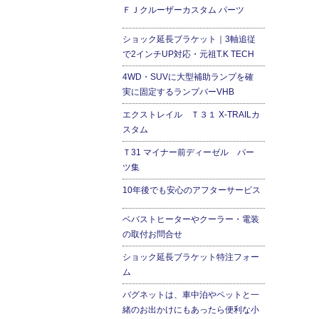
ＦＪクルーザーカスタム パーツ
ショック延長ブラケット｜3軸追従
で2インチUP対応・元祖T.K TECH
4WD・SUVに大型補助ランプを確
実に固定するランプバーVHB
エクストレイル Ｔ３１ X-TRAILカ
スタム
Ｔ31 マイナー前ディーゼル パー
ツ集
10年後でも安心のアフターサービス
ベバストヒーターやクーラー・電装
の取付お問合せ
ショック延長ブラケット特注フォー
ム
バグネットは、車中泊やペットと一
緒のお出かけにもあったら便利な小