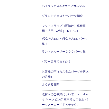
ハイラックス215サーフカスタム
グランドチェロキーパーツ紹介
マッドフラップ（泥除け）車種専
用・汎用EVA製｜T.K TECH
V90パジェロ・V80パジェロパーツ
集！
ランドクルーザー２００パーツ集！
パワー足りてますか？
お客様の声（カスタムパーツを購入
の皆様）
よくある質問
取材へのご依頼について － ４ｗ
ｄ キャンピング 車中泊カスタム パ
ーツメーカー「ＴＫテック」