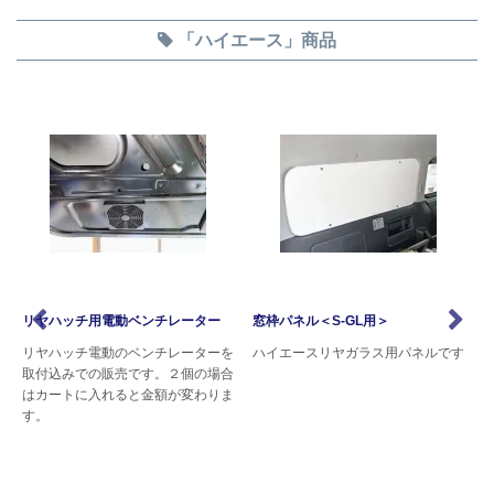
「ハイエース」商品
0
リヤハッチ用電動ベンチレーター
窓枠パネル＜S-GL用＞
具
リヤハッチ電動のベンチレーターを
ハイエースリヤガラス用パネルです
取付込みでの販売です。２個の場合
はカートに入れると金額が変わりま
ブラ
す。
耐
本