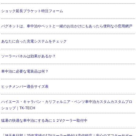
ショック延長ブラケット特注フォーム
バグネットは、車中泊やペットと一緒のお出かけにもあったら便利な小窓用網戸
あなたに合った充電システムをチェック
ソーラーパネルは効果があるか？
車中泊に必要な電装品は何？
ヒッチメンバー適合サイズ表
ハイエース・キャラバン・カリフォルニア・ベンツ車中泊カスタムカスタムプロ
ショップ｜TK-TECH
猛暑の快適な車中泊にする為に１２Vクーラー取付中
「埼玉春日部｜25年実績の12Vクーラー後付け高信頼店｜安心のアフターサポー