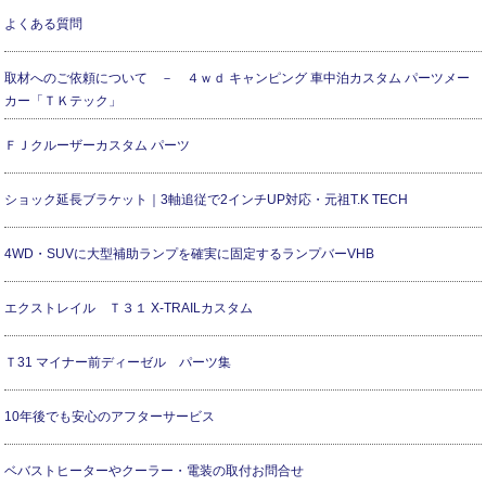
よくある質問
取材へのご依頼について － ４ｗｄ キャンピング 車中泊カスタム パーツメー
カー「ＴＫテック」
ＦＪクルーザーカスタム パーツ
ショック延長ブラケット｜3軸追従で2インチUP対応・元祖T.K TECH
4WD・SUVに大型補助ランプを確実に固定するランプバーVHB
エクストレイル Ｔ３１ X-TRAILカスタム
Ｔ31 マイナー前ディーゼル パーツ集
10年後でも安心のアフターサービス
ベバストヒーターやクーラー・電装の取付お問合せ