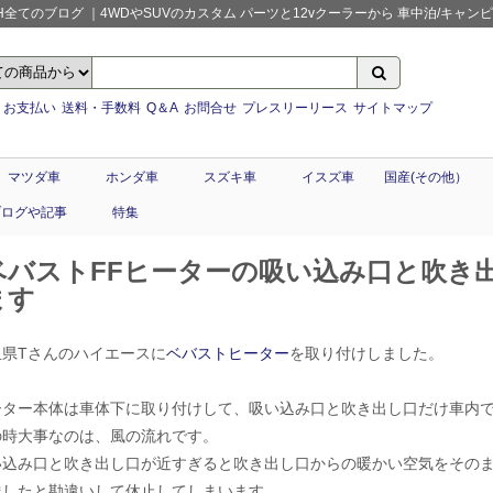
てのブログ ｜4WDやSUVのカスタム パーツと12vクーラーから 車中泊/キャンピング
お支払い
送料・手数料
Q＆A
お問合せ
プレスリーリース
サイトマップ
マツダ車
ホンダ車
スズキ車
イスズ車
国産(その他）
ブログや記事
特集
ベバストFFヒーターの吸い込み口と吹き
ます
玉県Tさんのハイエースに
ベバストヒーター
を取り付けしました。
ーター本体は車体下に取り付けして、吸い込み口と吹き出し口だけ車内
の時大事なのは、風の流れです。
い込み口と吹き出し口が近すぎると吹き出し口からの暖かい空気をその
達したと勘違いして休止してしまいます。