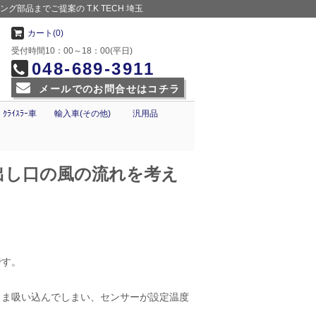
部品までご提案の T.K TECH 埼玉
カート(0)
受付時間10：00～18：00(平日)
048-689-3911
メールでのお問合せはコチラ
ｸﾗｲｽﾗｰ車
輸入車(その他)
汎用品
出し口の風の流れを考え
です。
まま吸い込んでしまい、センサーが設定温度