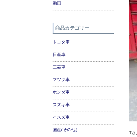
動画
商品カテゴリー
トヨタ車
日産車
三菱車
マツダ車
ホンダ車
スズキ車
イスズ車
国産(その他）
Tさ