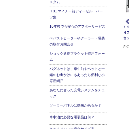
スタム
Ｔ31 マイナー前ディーゼル パー
ツ集
10年後でも安心のアフターサービス
ラド専用
ランドクルーザー120プラド用イ
ランドクルーザー120プラド用
１
ンセクトスクリーン
VHG（グリルガード）
Ｈ
セ
ベバストヒーターやクーラー・電装
マッドフ
ランドクルーザー120プラド用の
ランドクルーザー120プラド用の
の取付お問合せ
パーツ
インセクトスクリーンです。純
VHGグリルガード 大型フォグ
き
正グリルをカバーするように取
ランプも装着可能
ショック延長ブラケット特注フォー
付けるカスタムパーツです。ラ
ム
ジエターを虫や小石から保護。
バグネットは、車中泊やペットと一
緒のお出かけにもあったら便利な小
窓用網戸
あなたに合った充電システムをチェ
ック
ソーラーパネルは効果があるか？
車中泊に必要な電装品は何？