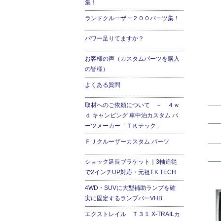
集！
ランドクルーザー２００パーツ集！
パワー足りてますか？
お客様の声（カスタムパーツを購入
の皆様）
よくある質問
取材へのご依頼について － ４ｗ
ｄ キャンピング 車中泊カスタム パ
ーツメーカー「ＴＫテック」
ＦＪクルーザーカスタム パーツ
ショック延長ブラケット｜3軸追従
で2インチUP対応・元祖T.K TECH
4WD・SUVに大型補助ランプを確
実に固定するランプバーVHB
エクストレイル Ｔ３１ X-TRAILカ