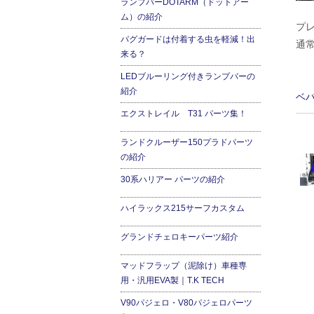
ランプバーDOTARM（ドットアー
ム）の紹介
プ
バグガードは付着する虫を軽減！出
通
来る？
LEDブルーリング付きランプバーの
紹介
ベ
エクストレイル T31 パーツ集！
ランドクルーザー150プラドパーツ
の紹介
30系ハリアー パーツの紹介
ハイラックス215サーフカスタム
グランドチェロキーパーツ紹介
マッドフラップ（泥除け）車種専
用・汎用EVA製｜T.K TECH
V90パジェロ・V80パジェロパーツ