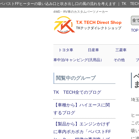
ベバストFFヒーターの吸い込み口と吹き出し口の風の流れを考えます ｜ TK TECH全
4WD・RV車のカスタムパーツメーカー
T.K TECH Direct Shop
TKテックダイレクトショップ
TOP
トヨタ車
日産車
三菱車
車中泊/キャンピング(汎用品）
その他
閲覧中のグループ
TK TECH全てのブログ
埼
【車種から】ハイエースに関
するブログ
ヒ
こ
【製品から】エンジンかけず
吸
に車内ポカポカ「ベバストFF
に