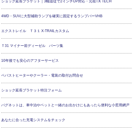
ショック延長ブラケット｜3軸追従で2インチUP対応・元祖T.K TECH
4WD・SUVに大型補助ランプを確実に固定するランプバーVHB
エクストレイル Ｔ３１ X-TRAILカスタム
Ｔ31 マイナー前ディーゼル パーツ集
10年後でも安心のアフターサービス
ベバストヒーターやクーラー・電装の取付お問合せ
ショック延長ブラケット特注フォーム
バグネットは、車中泊やペットと一緒のお出かけにもあったら便利な小窓用網戸
あなたに合った充電システムをチェック