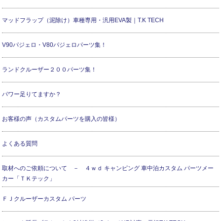
マッドフラップ（泥除け）車種専用・汎用EVA製｜T.K TECH
V90パジェロ・V80パジェロパーツ集！
ランドクルーザー２００パーツ集！
パワー足りてますか？
お客様の声（カスタムパーツを購入の皆様）
よくある質問
取材へのご依頼について － ４ｗｄ キャンピング 車中泊カスタム パーツメー
カー「ＴＫテック」
ＦＪクルーザーカスタム パーツ