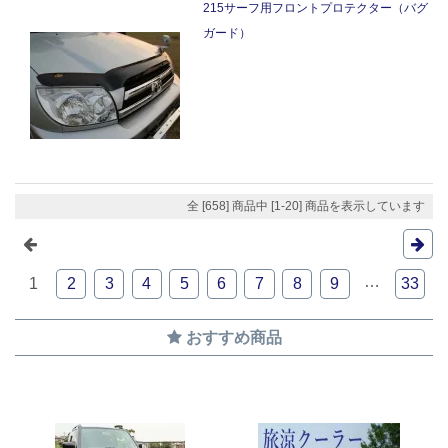
215サーフ用フロントプロテクター（バグ
ガード）
全 [658] 商品中 [1-20] 商品を表示しています
…
1
2
3
4
5
6
7
8
9
33
おすすめ商品