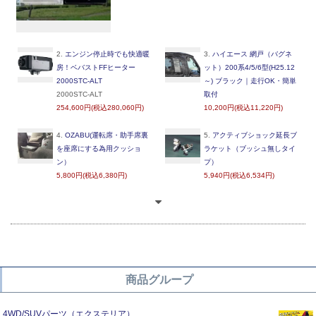
2.
エンジン停止時でも快適暖
3.
ハイエース 網戸（バグネ
房！ベバストFFヒーター
ット）200系4/5/6型(H25.12
2000STC-ALT
～) ブラック｜走行OK・簡単
2000STC-ALT
取付
254,600円(税込280,060円)
10,200円(税込11,220円)
4.
OZABU(運転席・助手席裏
5.
アクティブショック延長ブ
を座席にする為用クッショ
ラケット（ブッシュ無しタイ
ン）
プ）
5,800円(税込6,380円)
5,940円(税込6,534円)
商品グループ
4WD/SUVパーツ（エクステリア）