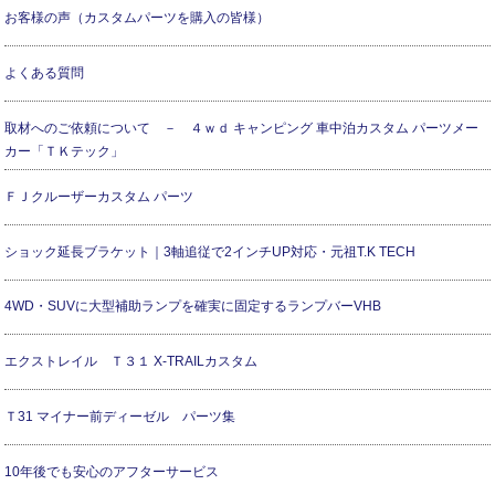
お客様の声（カスタムパーツを購入の皆様）
よくある質問
取材へのご依頼について － ４ｗｄ キャンピング 車中泊カスタム パーツメー
カー「ＴＫテック」
ＦＪクルーザーカスタム パーツ
ショック延長ブラケット｜3軸追従で2インチUP対応・元祖T.K TECH
4WD・SUVに大型補助ランプを確実に固定するランプバーVHB
エクストレイル Ｔ３１ X-TRAILカスタム
Ｔ31 マイナー前ディーゼル パーツ集
10年後でも安心のアフターサービス