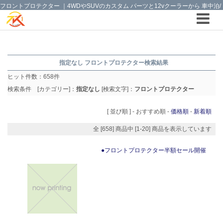
フロントプロテクター ｜4WDやSUVのカスタム パーツと12vクーラーから 車中泊/
キャンピング部品までご提案の T.K TECH 埼玉
指定なし フロントプロテクター検索結果
ヒット件数：
658
件
検索条件 [カテゴリー]：
指定なし
[検索文字]：
フロントプロテクター
[ 並び順 ] -
おすすめ順
-
価格順
-
新着順
全 [658] 商品中 [1-20] 商品を表示しています
●フロントプロテクター半額セール開催