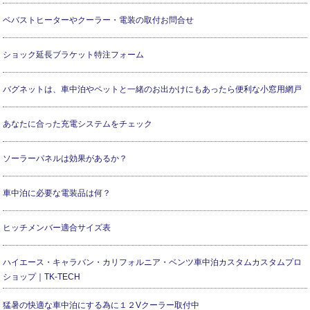
ベバストヒーターやクーラー・電装の取付お問合せ
ショック延長ブラケット特注フォーム
バグネットは、車中泊やペットと一緒のお出かけにもあったら便利な小窓用網戸
あなたに合った充電システムをチェック
ソーラーパネルは効果があるか？
車中泊に必要な電装品は何？
ヒッチメンバー適合サイズ表
ハイエース・キャラバン・カリフォルニア・ベンツ車中泊カスタムカスタムプロ
ショップ｜TK-TECH
猛暑の快適な車中泊にする為に１２Vクーラー取付中