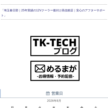
「埼玉春日部｜25年実績の12Vクーラー後付け高信頼店｜安心のアフターサポー
ト」
営業日
2026年8月
日
月
火
水
木
金
土