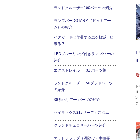
ランドクルーザー100パーツの紹介
ランプバーDOTARM（ドットアー
ム）の紹介
バグガードは付着する虫を軽減！出
来る？
ト
LEDブルーリング付きランプバーの
紹介
Ｈ
エクストレイル T31 パーツ集！
通
ランドクルーザー150プラドパーツ
ト
の紹介
Ｈ
ン
30系ハリアー パーツの紹介
タ
ハイラックス215サーフカスタム
グランドチェロキーパーツ紹介
マッドフラップ（泥除け）車種専