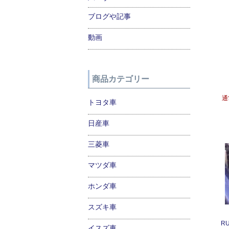
ブログや記事
動画
商品カテゴリー
通
トヨタ車
日産車
三菱車
マツダ車
ホンダ車
スズキ車
R
イスズ車