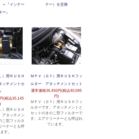
』＋『インナー
ナー）を交換
ター』
Ｌ）用ＲＵＳＨ
ＭＰＶ（ＧＹ）用ＲＵＳＨフィ
タッチメントセ
ルター アタッチメントセット
通常価格
36,450円(税込40,095
ト
円)
0円(税込35,145
ＭＰＶ（ＧＹ）用ＲＵＳＨフィ
)
ルターです。アタッチメントと
Ｌ）用ＲＵＳＨ
セットのきのこ型フィルターで
。アタッチメン
す。エアクリーナーとも呼ばれ
のこ型フィルタ
ています。
リーナーとも呼
います。