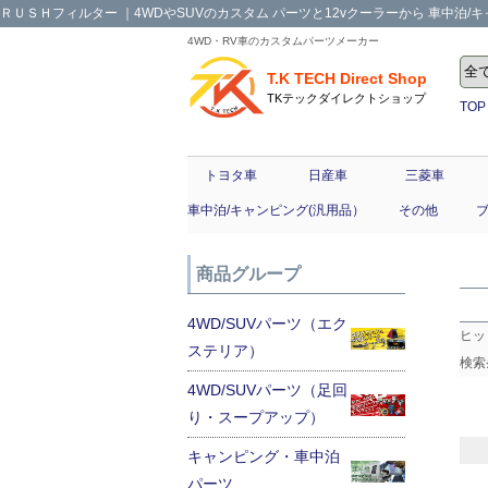
ＲＵＳＨフィルター ｜4WDやSUVのカスタム パーツと12vクーラーから 車中泊/キャ
4WD・RV車のカスタムパーツメーカー
T.K TECH Direct Shop
TKテックダイレクトショップ
TOP
トヨタ車
日産車
三菱車
車中泊/キャンピング(汎用品）
その他
商品グループ
4WD/SUVパーツ（エク
ヒッ
ステリア）
検索
4WD/SUVパーツ（足回
り・スープアップ）
キャンピング・車中泊
パーツ