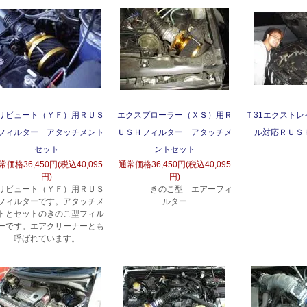
リビュート（ＹＦ）用ＲＵＳ
エクスプローラー（ＸＳ）用Ｒ
Ｔ31エクスト
フィルター アタッチメント
ＵＳＨフィルター アタッチメ
ル対応ＲＵＳ
セット
ントセット
常価格
36,450円(税込40,095
通常価格
36,450円(税込40,095
円)
円)
リビュート（ＹＦ）用ＲＵＳ
きのこ型 エアーフィ
フィルターです。アタッチメ
ルター
トとセットのきのこ型フィル
ーです。エアクリーナーとも
呼ばれています。