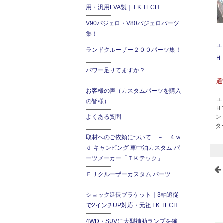
用・汎用EVA製｜T.K TECH
V90パジェロ・V80パジェロパーツ
集！
エ
ランドクルーザー２００パーツ集！
Ｈ
パワー足りてますか？
通
お客様の声（カスタムパーツを購入
エ
の皆様）
Ｈ
よくある質問
ン
タ
取材へのご依頼について － ４ｗ
ｄ キャンピング 車中泊カスタム パ
ーツメーカー「ＴＫテック」
ＦＪクルーザーカスタム パーツ
ショック延長ブラケット｜3軸追従
で2インチUP対応・元祖T.K TECH
4WD・SUVに大型補助ランプを確