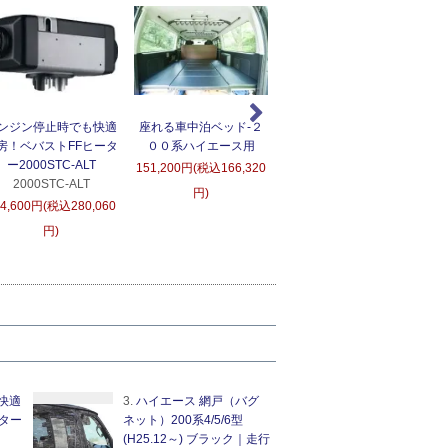
ンジン停止時でも快適
座れる車中泊ベッド-２
ＲＵＳＨフィルター替え
房！ベバストFFヒータ
００系ハイエース用
用フィルター
D
ー2000STC-ALT
151,200円(税込166,320
5,400円(税込5,940円)
2000STC-ALT
6
円)
54,600円(税込280,060
円)
快適
3.
ハイエース 網戸（バグ
ター
ネット）200系4/5/6型
(H25.12～) ブラック｜走行