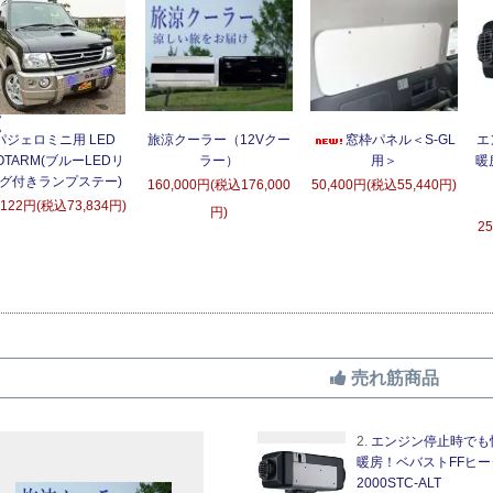
パジェロミニ用 LED
旅涼クーラー（12Vクー
窓枠パネル＜S-GL
エ
OTARM(ブルーLEDリ
ラー）
用＞
暖
グ付きランプステー)
160,000円(税込176,000
50,400円(税込55,440円)
,122円(税込73,834円)
円)
2
売れ筋商品
2.
エンジン停止時でも
暖房！ベバストFFヒー
2000STC-ALT