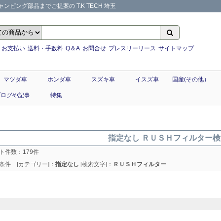
ンピング部品までご提案の T.K TECH 埼玉
お支払い
送料・手数料
Q＆A
お問合せ
プレスリーリース
サイトマップ
マツダ車
ホンダ車
スズキ車
イスズ車
国産(その他）
ブログや記事
特集
指定なし ＲＵＳＨフィルター
ト件数：
179
件
条件 [カテゴリー]：
指定なし
[検索文字]：
ＲＵＳＨフィルター