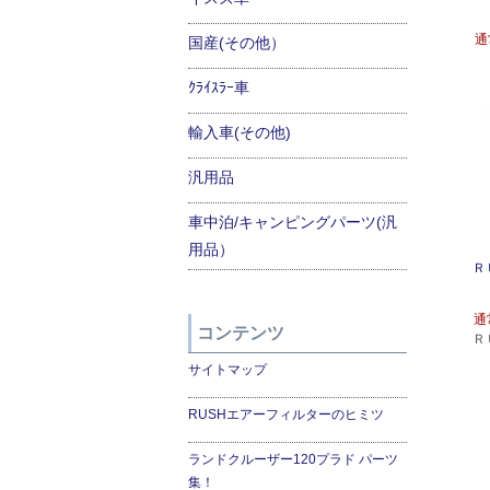
通
国産(その他）
ｸﾗｲｽﾗｰ車
輸入車(その他)
汎用品
車中泊/キャンピングパーツ(汎
用品）
Ｒ
通
コンテンツ
Ｒ
サイトマップ
RUSHエアーフィルターのヒミツ
ランドクルーザー120プラド パーツ
集！