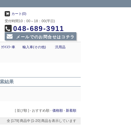
カート(0)
受付時間10：00～18：00(平日)
048-689-3911
メールでのお問合せはコチラ
ｸﾗｲｽﾗｰ車
輸入車(その他)
汎用品
検索結果
[ 並び順 ] -
おすすめ順
-
価格順
-
新着順
全 [179] 商品中 [1-20] 商品を表示しています