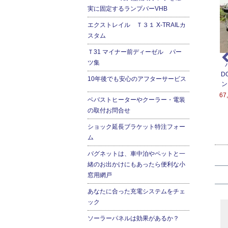
実に固定するランプバーVHB
エクストレイル Ｔ３１ X-TRAILカ
スタム
Ｔ31 マイナー前ディーゼル パー
ツ集
ンジン停止時でも快適
座れる車中泊ベッド-２
ＲＵＳＨフィルター替え
房！ベバストFFヒータ
００系ハイエース用
用フィルター
D
10年後でも安心のアフターサービス
ー2000STC-ALT
ン
151,200円(税込166,320
5,400円(税込5,940円)
2000STC-ALT
67
円)
ベバストヒーターやクーラー・電装
4,600円(税込280,060
の取付お問合せ
円)
ショック延長ブラケット特注フォー
ム
バグネットは、車中泊やペットと一
緒のお出かけにもあったら便利な小
窓用網戸
あなたに合った充電システムをチェ
ック
ソーラーパネルは効果があるか？