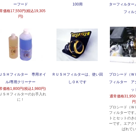
ーフード
100用
ターフィルター
常価格
17,550円(税込19,305
フィル
円)
ＵＳＨフィルター 専用オイ
ＲＵＳＨフィルターは、使い回
プロシード（Ｗ
ル/専用クリーナー
しＯＫです
フィルター ア
常価格
1,800円(税込1,980円)
ッ
ＵＳＨフィルターのお手入れ
通常価格
31,95
に！
円
プロシード（Ｗ
フィルターです
トとセットのき
ーです。エアク
ばれて