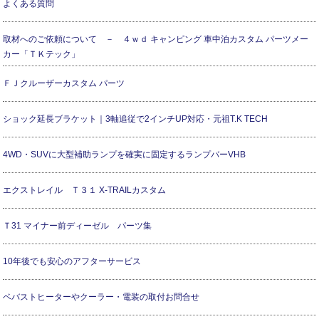
よくある質問
取材へのご依頼について － ４ｗｄ キャンピング 車中泊カスタム パーツメー
カー「ＴＫテック」
ＦＪクルーザーカスタム パーツ
ショック延長ブラケット｜3軸追従で2インチUP対応・元祖T.K TECH
4WD・SUVに大型補助ランプを確実に固定するランプバーVHB
エクストレイル Ｔ３１ X-TRAILカスタム
Ｔ31 マイナー前ディーゼル パーツ集
10年後でも安心のアフターサービス
ベバストヒーターやクーラー・電装の取付お問合せ