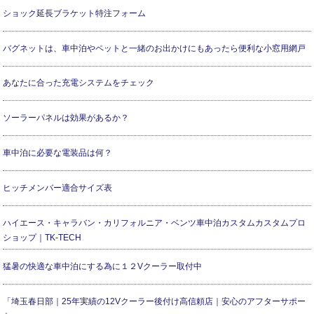
ショック延長ブラケット特注フォーム
バグネットは、車中泊やペットと一緒のお出かけにもあったら便利な小窓用網戸
あなたに合った充電システムをチェック
ソーラーパネルは効果があるか？
車中泊に必要な電装品は何？
ヒッチメンバー適合サイズ表
ハイエース・キャラバン・カリフォルニア・ベンツ車中泊カスタムカスタムプロ
ショップ｜TK-TECH
猛暑の快適な車中泊にする為に１２Vクーラー取付中
「埼玉春日部｜25年実績の12Vクーラー後付け高信頼店｜安心のアフターサポー