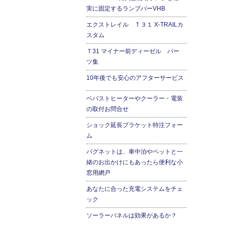
実に固定するランプバーVHB
エクストレイル Ｔ３１ X-TRAILカ
スタム
Ｔ31 マイナー前ディーゼル パー
ツ集
10年後でも安心のアフターサービス
ベバストヒーターやクーラー・電装
の取付お問合せ
ショック延長ブラケット特注フォー
ム
バグネットは、車中泊やペットと一
緒のお出かけにもあったら便利な小
窓用網戸
あなたに合った充電システムをチェ
ック
ソーラーパネルは効果があるか？