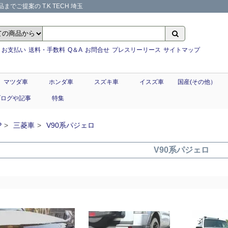
でご提案の T.K TECH 埼玉
お支払い
送料・手数料
Q＆A
お問合せ
プレスリーリース
サイトマップ
マツダ車
ホンダ車
スズキ車
イスズ車
国産(その他）
ブログや記事
特集
P
三菱車
V90系パジェロ
V90系パジェロ