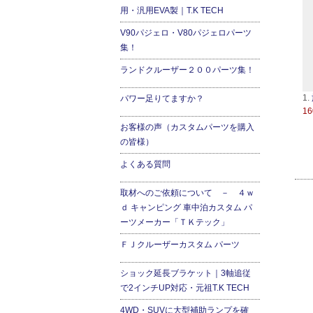
用・汎用EVA製｜T.K TECH
V90パジェロ・V80パジェロパーツ
集！
ランドクルーザー２００パーツ集！
1.
パワー足りてますか？
16
お客様の声（カスタムパーツを購入
の皆様）
よくある質問
取材へのご依頼について － ４ｗ
ｄ キャンピング 車中泊カスタム パ
ーツメーカー「ＴＫテック」
ＦＪクルーザーカスタム パーツ
ショック延長ブラケット｜3軸追従
で2インチUP対応・元祖T.K TECH
4WD・SUVに大型補助ランプを確