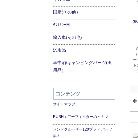
国産(その他）
(
ｸﾗｲｽﾗｰ車
輸入車(その他)
汎用品
（
ー
車中泊/キャンピングパーツ(汎
ト
用品）
エ
コンテンツ
サイトマップ
RUSHエアーフィルターのヒミツ
ランドクルーザー120プラド パーツ
集！