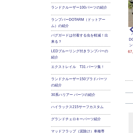
ランドクルーザー100パーツの紹介
ランプバーDOTARM（ドットアー
ム）の紹介
ンジン停止時でも快適
座れる車中泊ベッド-２
ＲＵＳＨフィルター替え
バグガードは付着する虫を軽減！出
房！ベバストFFヒータ
００系ハイエース用
用フィルター
D
来る？
ー2000STC-ALT
ン
151,200円(税込166,320
5,400円(税込5,940円)
2000STC-ALT
LEDブルーリング付きランプバーの
67
円)
4,600円(税込280,060
紹介
円)
エクストレイル T31 パーツ集！
ランドクルーザー150プラドパーツ
の紹介
30系ハリアー パーツの紹介
ハイラックス215サーフカスタム
グランドチェロキーパーツ紹介
マッドフラップ（泥除け）車種専