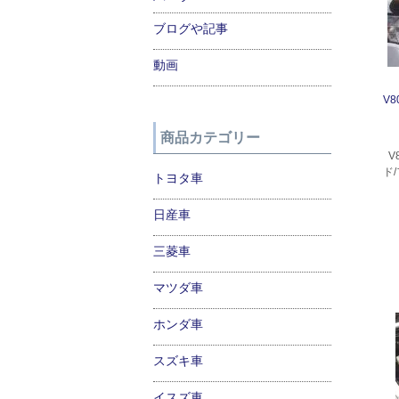
ブログや記事
動画
V
商品カテゴリー
V
ド
トヨタ車
日産車
三菱車
マツダ車
ホンダ車
スズキ車
イスズ車