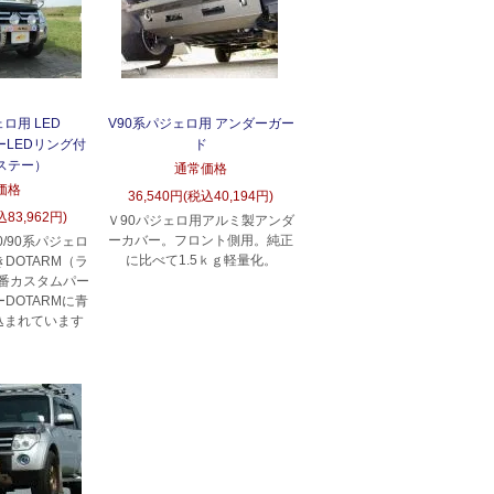
ロ用 LED
V90系パジェロ用 アンダーガー
ルーLEDリング付
ド
ステー）
通常価格
価格
36,540円(税込40,194円)
込83,962円)
Ｖ90パジェロ用アルミ製アンダ
ーカバー。フロント側用。純正
/90系パジェロ
に比べて1.5ｋｇ軽量化。
DOTARM（ラ
定番カスタムパー
DOTARMに青
組込まれています