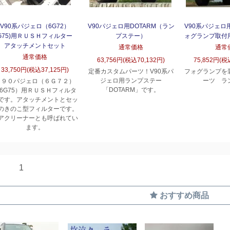
V90系パジェロ（6G72）
V90パジェロ用DOTARM（ラン
V90系パジェロ
6G75)用ＲＵＳＨフィルター
プステー）
ォグランプ取付
アタッチメントセット
通常価格
通常
通常価格
63,756円(税込70,132円)
75,852円(税
33,750円(税込37,125円)
定番カスタムパーツ！V90系パ
フォグランプを
ジェロ用ランプステー
ーツ ラ
Ｖ９０パジェロ（６Ｇ７２）
「DOTARM」です。
6G75）用ＲＵＳＨフィルタ
です。アタッチメントとセッ
のきのこ型フィルターです。
アクリーナーとも呼ばれてい
ます。
1
おすすめ商品