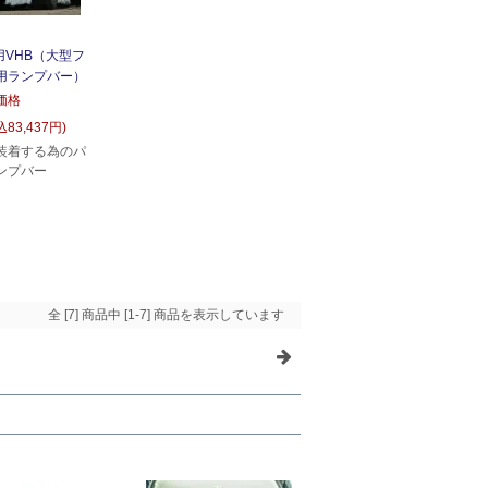
用VHB（大型フ
用ランプバー）
価格
込83,437円)
装着する為のパ
ンプバー
全 [7] 商品中 [1-7] 商品を表示しています