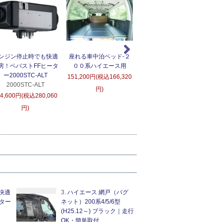
ンジン停止時でも快適
座れる車中泊ベッド-２
ＲＵＳＨフィルター替え
房！ベバストFFヒータ
００系ハイエース用
用フィルター
D
ー2000STC-ALT
151,200円(税込166,320
5,400円(税込5,940円)
2000STC-ALT
6
円)
54,600円(税込280,060
円)
快適
3.
ハイエース 網戸（バグ
ター
ネット）200系4/5/6型
(H25.12～) ブラック｜走行
OK・簡単取付