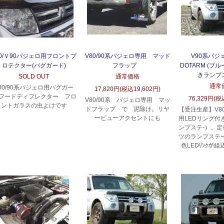
80/Ｖ90パジェロ用フロントプ
V80/90系パジェロ専用 マッド
V90系パジェ
ロテクター(バグガード)
フラップ
DOTARM (ブ
きランプ
SOLD OUT
通常価格
通常
80/90系パジェロ用バグガー
17,820円(税込19,602円)
/フードディフレクター フロ
76,329円(税
V80/90系 パジェロ専用 マッ
ントガラスの虫よけです
ドフラップ で 泥除け。リヤ
【受注生産】V80
ービューアクセントにも
用LEDリング付き
ンプステ-）。
ツのランプステー
色LEDﾘﾝｸが