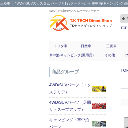
三菱車 ｜4WDやSUVのカスタム パーツと12vクーラーから 車中泊/キャンピング部品ま
4WD・RV車のカスタムパーツメーカー
T.K TECH Direct Shop
TKテックダイレクトショップ
TOP
トヨタ車
日産車
三菱車
車中泊/キャンピング(汎用品）
その他
TO
商品グループ
4WD/SUVパーツ（エク
ステリア）
4WD/SUVパーツ（足回
り・スープアップ）
キャンピング・車中泊
パーツ