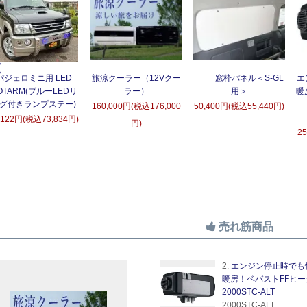
パジェロミニ用 LED
旅涼クーラー（12Vクー
窓枠パネル＜S-GL
エ
OTARM(ブルーLEDリ
ラー）
用＞
暖
グ付きランプステー)
160,000円(税込176,000
50,400円(税込55,440円)
,122円(税込73,834円)
円)
2
売れ筋商品
2.
エンジン停止時でも
暖房！ベバストFFヒー
2000STC-ALT
2000STC-ALT