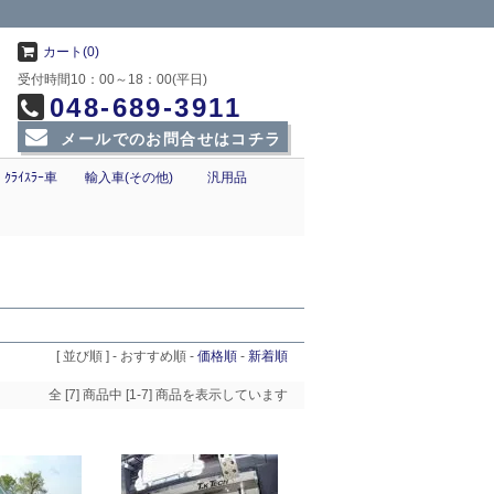
カート(0)
受付時間10：00～18：00(平日)
048-689-3911
メールでのお問合せはコチラ
ｸﾗｲｽﾗｰ車
輸入車(その他)
汎用品
[ 並び順 ] -
おすすめ順
-
価格順
-
新着順
全 [7] 商品中 [1-7] 商品を表示しています