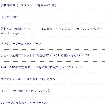
お客様の声（カスタムパーツを購入の皆様）
よくある質問
取材へのご依頼について － ４ｗｄ キャンピング 車中泊カスタム パーツメー
カー「ＴＫテック」
ＦＪクルーザーカスタム パーツ
ショック延長ブラケット｜3軸追従で2インチUP対応・元祖T.K TECH
4WD・SUVに大型補助ランプを確実に固定するランプバーVHB
エクストレイル Ｔ３１ X-TRAILカスタム
Ｔ31 マイナー前ディーゼル パーツ集
10年後でも安心のアフターサービス