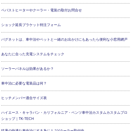
ベバストヒーターやクーラー・電装の取付お問合せ
ショック延長ブラケット特注フォーム
バグネットは、車中泊やペットと一緒のお出かけにもあったら便利な小窓用網戸
あなたに合った充電システムをチェック
ソーラーパネルは効果があるか？
車中泊に必要な電装品は何？
ヒッチメンバー適合サイズ表
ハイエース・キャラバン・カリフォルニア・ベンツ車中泊カスタムカスタムプロ
ショップ｜TK-TECH
猛暑の快適な車中泊にする為に１２Vクーラー取付中