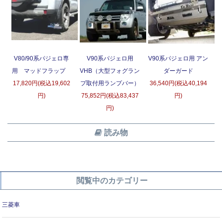
V80/90系パジェロ専
V90系パジェロ用
V90系パジェロ用 アン
用 マッドフラップ
VHB（大型フォグラン
ダーガード
17,820円(税込19,602
プ取付用ランプバー）
36,540円(税込40,194
円)
75,852円(税込83,437
円)
円)
読み物
閲覧中のカテゴリー
三菱車