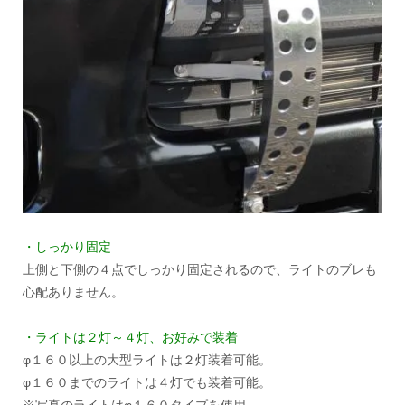
・しっかり固定
上側と下側の４点でしっかり固定されるので、ライトのブレも
心配ありません。
・ライトは２灯～４灯、お好みで装着
φ１６０以上の大型ライトは２灯装着可能。
φ１６０までのライトは４灯でも装着可能。
※写真のライトはφ１６０タイプを使用