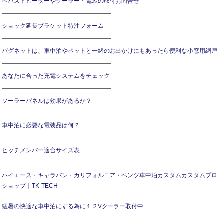
ベバストヒーターやクーラー・電装の取付お問合せ
ショック延長ブラケット特注フォーム
バグネットは、車中泊やペットと一緒のお出かけにもあったら便利な小窓用網戸
あなたに合った充電システムをチェック
ソーラーパネルは効果があるか？
車中泊に必要な電装品は何？
ヒッチメンバー適合サイズ表
ハイエース・キャラバン・カリフォルニア・ベンツ車中泊カスタムカスタムプロ
ショップ｜TK-TECH
猛暑の快適な車中泊にする為に１２Vクーラー取付中