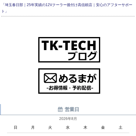
「埼玉春日部｜25年実績の12Vクーラー後付け高信頼店｜安心のアフターサポー
ト」
営業日
2026年8月
日
月
火
水
木
金
土