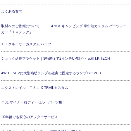
よくある質問
取材へのご依頼について － ４ｗｄ キャンピング 車中泊カスタム パーツメー
カー「ＴＫテック」
ＦＪクルーザーカスタム パーツ
ショック延長ブラケット｜3軸追従で2インチUP対応・元祖T.K TECH
4WD・SUVに大型補助ランプを確実に固定するランプバーVHB
エクストレイル Ｔ３１ X-TRAILカスタム
Ｔ31 マイナー前ディーゼル パーツ集
10年後でも安心のアフターサービス