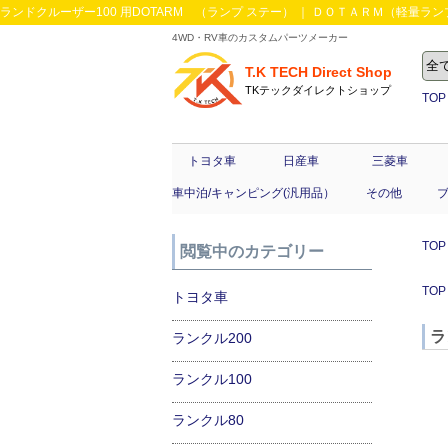
ランドクルーザー100 用DOTARM （ランプ ステー） ｜ ＤＯＴＡＲＭ（軽量ランプ
4WD・RV車のカスタムパーツメーカー
T.K TECH Direct Shop
TKテックダイレクトショップ
TOP
トヨタ車
日産車
三菱車
車中泊/キャンピング(汎用品）
その他
TOP
閲覧中のカテゴリー
TOP
トヨタ車
ラ
ランクル200
ランクル100
ランクル80