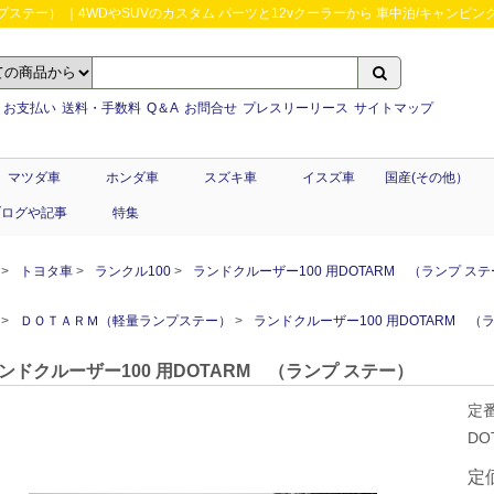
ステー） ｜4WDやSUVのカスタム パーツと12vクーラーから 車中泊/キャンピング部
お支払い
送料・手数料
Q＆A
お問合せ
プレスリーリース
サイトマップ
マツダ車
ホンダ車
スズキ車
イスズ車
国産(その他）
ブログや記事
特集
トヨタ車
ランクル100
ランドクルーザー100 用DOTARM （ランプ ス
ＤＯＴＡＲＭ（軽量ランプステー）
ランドクルーザー100 用DOTARM （
ンドクルーザー100 用DOTARM （ランプ ステー）
定
D
定