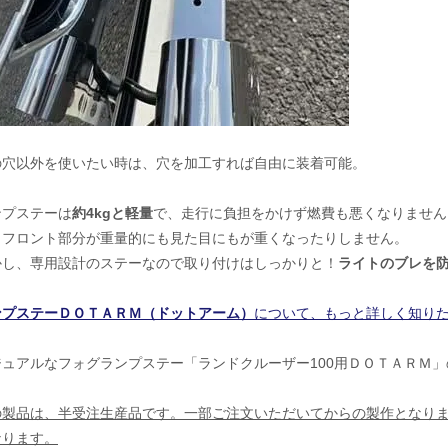
の穴以外を使いたい時は、穴を加工すれば自由に装着可能。
ンプステーは
約4kgと軽量
で、走行に負担をかけず燃費も悪くなりません
、フロント部分が重量的にも見た目にもが重くなったりしません。
かし、専用設計のステーなので取り付けはしっかりと！
ライトのブレを
ンプステーＤＯＴＡＲＭ（ドットアーム）
について、もっと詳しく知り
ジュアルなフォグランプステー「ランドクルーザー100用ＤＯＴＡＲＭ」
の製品は、半受注生産品です。一部ご注文いただいてからの製作となり
なります。