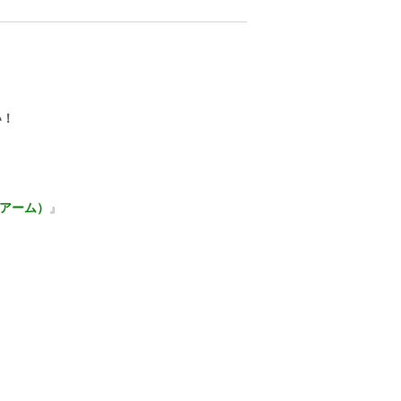
い！
アーム）
』