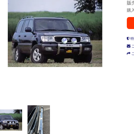
販
購
特