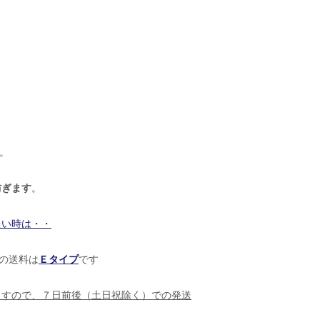
。
防ぎます
。
たい時は・・
の送料は
Ｅタイプ
です
ますので、７日前後（土日祝除く）での発送