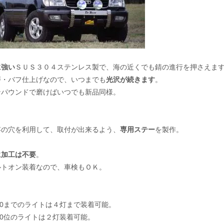
に強い
ＳＵＳ３０４ステンレス製で、海の近くでも錆の進行を押さえま
磨・バフ仕上げなので、いつまでも
光沢が続きます
。
ンパウンドで磨けばいつでも新品同様。
存の穴を利用して、取付が出来るよう、
専用ステー
を製作。
に加工は不要
。
ルトオン装着なので、車検もＯＫ。
60までのライトは４灯まで装着可能。
00位のライトは２灯装着可能。