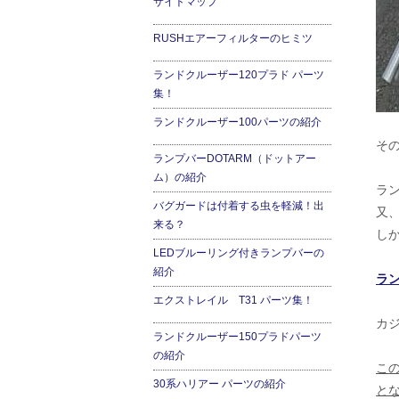
サイトマップ
RUSHエアーフィルターのヒミツ
ランドクルーザー120プラド パーツ
集！
ランドクルーザー100パーツの紹介
そ
ランプバーDOTARM（ドットアー
ム）の紹介
ラ
バグガードは付着する虫を軽減！出
又
来る？
し
LEDブルーリング付きランプバーの
紹介
ラ
エクストレイル T31 パーツ集！
カ
ランドクルーザー150プラドパーツ
の紹介
こ
30系ハリアー パーツの紹介
と