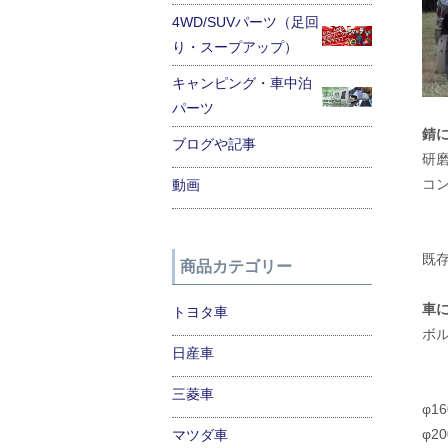
4WD/SUVパーツ（足回
り・スープアップ）
キャンピング・車中泊
パーツ
錆
ブログや記事
研
コ
動画
既
商品カテゴリー
車
トヨタ車
ボ
日産車
三菱車
φ1
φ2
マツダ車