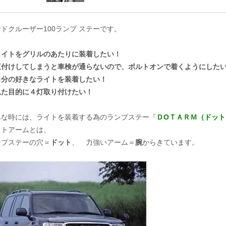
ドクルーザー100ランプ ステーです。
ライトをグリルのあたりに装着したい！
直付けしてしまうと車検が通らないので、ボルトオンで着くようにした
自分の好きなライトを装着したい！
見た目的に４灯取り付けたい！
んな時には、ライトを装着する為のランプステー『
ＤOＴＡＲＭ（ドット
ットアームとは、
ンプステーの穴＝
ドット
、 力強いアーム＝
腕
からきています。