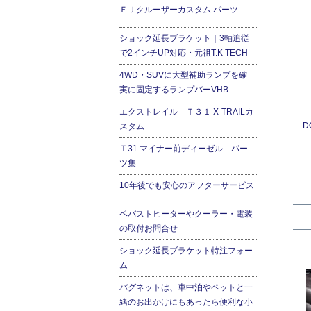
ＦＪクルーザーカスタム パーツ
ショック延長ブラケット｜3軸追従
で2インチUP対応・元祖T.K TECH
4WD・SUVに大型補助ランプを確
実に固定するランプバーVHB
エクストレイル Ｔ３１ X-TRAILカ
D
スタム
Ｔ31 マイナー前ディーゼル パー
ツ集
10年後でも安心のアフターサービス
ベバストヒーターやクーラー・電装
の取付お問合せ
ショック延長ブラケット特注フォー
ム
バグネットは、車中泊やペットと一
緒のお出かけにもあったら便利な小