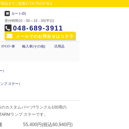
品までご提案の T.K TECH 埼玉
カート(0)
受付時間10：00～18：00(平日)
048-689-3911
メールでのお問合せはコチラ
ｸﾗｲｽﾗｰ車
輸入車(その他)
汎用品
テー）
ランプ ステー）
番のカスタムパーツ‼ランクル100用の
OTARMランプ ステーです。
価
55,400円(税込60,940円)