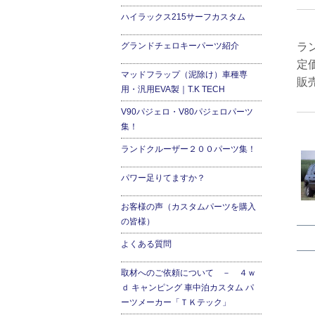
ハイラックス215サーフカスタム
グランドチェロキーパーツ紹介
ラ
定
マッドフラップ（泥除け）車種専
販
用・汎用EVA製｜T.K TECH
V90パジェロ・V80パジェロパーツ
集！
ランドクルーザー２００パーツ集！
パワー足りてますか？
お客様の声（カスタムパーツを購入
の皆様）
よくある質問
取材へのご依頼について － ４ｗ
ｄ キャンピング 車中泊カスタム パ
ーツメーカー「ＴＫテック」