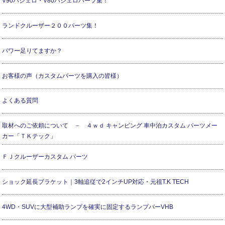
V90パジェロ・V80パジェロパーツ集！
ランドクルーザー２００パーツ集！
パワー足りてますか？
お客様の声（カスタムパーツを購入の皆様）
よくある質問
取材へのご依頼について － ４ｗｄ キャンピング 車中泊カスタム パーツメー
カー「ＴＫテック」
ＦＪクルーザーカスタム パーツ
ショック延長ブラケット｜3軸追従で2インチUP対応・元祖T.K TECH
4WD・SUVに大型補助ランプを確実に固定するランプバーVHB