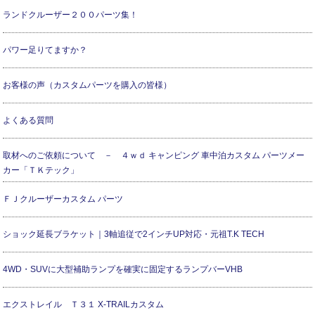
ランドクルーザー２００パーツ集！
パワー足りてますか？
お客様の声（カスタムパーツを購入の皆様）
よくある質問
取材へのご依頼について － ４ｗｄ キャンピング 車中泊カスタム パーツメー
カー「ＴＫテック」
ＦＪクルーザーカスタム パーツ
ショック延長ブラケット｜3軸追従で2インチUP対応・元祖T.K TECH
4WD・SUVに大型補助ランプを確実に固定するランプバーVHB
エクストレイル Ｔ３１ X-TRAILカスタム