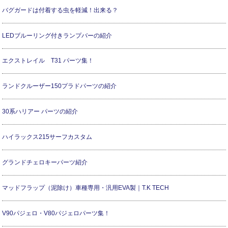
バグガードは付着する虫を軽減！出来る？
LEDブルーリング付きランプバーの紹介
エクストレイル T31 パーツ集！
ランドクルーザー150プラドパーツの紹介
30系ハリアー パーツの紹介
ハイラックス215サーフカスタム
グランドチェロキーパーツ紹介
マッドフラップ（泥除け）車種専用・汎用EVA製｜T.K TECH
V90パジェロ・V80パジェロパーツ集！