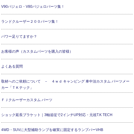
V90パジェロ・V80パジェロパーツ集！
ランドクルーザー２００パーツ集！
パワー足りてますか？
お客様の声（カスタムパーツを購入の皆様）
よくある質問
取材へのご依頼について － ４ｗｄ キャンピング 車中泊カスタム パーツメー
カー「ＴＫテック」
ＦＪクルーザーカスタム パーツ
ショック延長ブラケット｜3軸追従で2インチUP対応・元祖T.K TECH
4WD・SUVに大型補助ランプを確実に固定するランプバーVHB