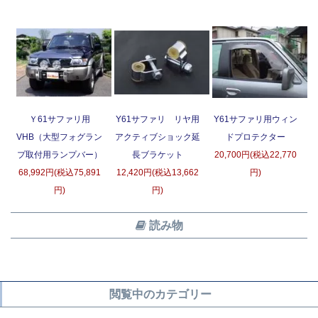
Ｙ61サファリ用
Y61サファリ リヤ用
Y61サファリ用ウィン
VHB（大型フォグラン
アクティブショック延
ドプロテクター
プ取付用ランプバー）
長ブラケット
20,700円(税込22,770
68,992円(税込75,891
12,420円(税込13,662
円)
円)
円)
読み物
閲覧中のカテゴリー