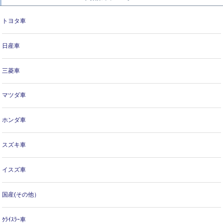
トヨタ車
日産車
三菱車
マツダ車
ホンダ車
スズキ車
イスズ車
国産(その他）
ｸﾗｲｽﾗｰ車