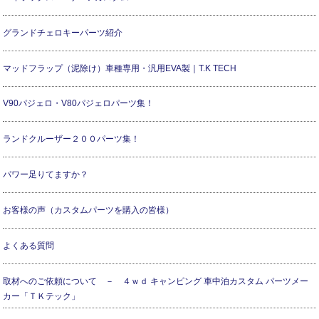
グランドチェロキーパーツ紹介
マッドフラップ（泥除け）車種専用・汎用EVA製｜T.K TECH
V90パジェロ・V80パジェロパーツ集！
ランドクルーザー２００パーツ集！
パワー足りてますか？
お客様の声（カスタムパーツを購入の皆様）
よくある質問
取材へのご依頼について － ４ｗｄ キャンピング 車中泊カスタム パーツメー
カー「ＴＫテック」