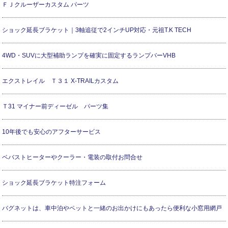
ＦＪクルーザーカスタム パーツ
ショック延長ブラケット｜3軸追従で2インチUP対応・元祖T.K TECH
4WD・SUVに大型補助ランプを確実に固定するランプバーVHB
エクストレイル Ｔ３１ X-TRAILカスタム
Ｔ31 マイナー前ディーゼル パーツ集
10年後でも安心のアフターサービス
ベバストヒーターやクーラー・電装の取付お問合せ
ショック延長ブラケット特注フォーム
バグネットは、車中泊やペットと一緒のお出かけにもあったら便利な小窓用網戸