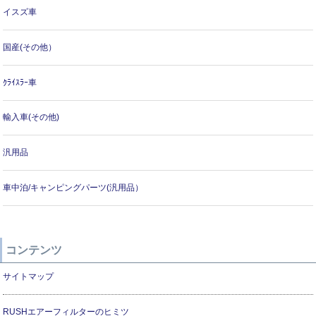
イスズ車
国産(その他）
ｸﾗｲｽﾗｰ車
輸入車(その他)
汎用品
車中泊/キャンピングパーツ(汎用品）
コンテンツ
サイトマップ
RUSHエアーフィルターのヒミツ