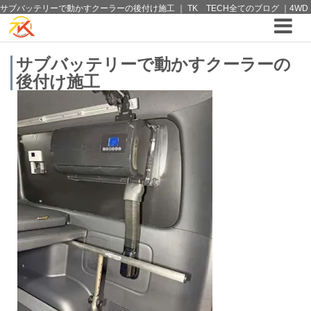
サブバッテリーで動かすクーラーの後付け施工 ｜ TK TECH全てのブログ ｜4WD
やSUVのカスタム パーツと12vクーラーから 車中泊/キャンピング部品までご提案
の T.K TECH 埼玉
サブバッテリーで動かすクーラーの
後付け施工