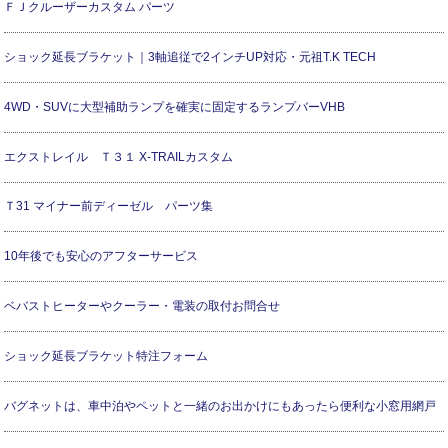
ＦＪクルーザーカスタム パーツ
ショック延長ブラケット｜3軸追従で2インチUP対応・元祖T.K TECH
4WD・SUVに大型補助ランプを確実に固定するランプバーVHB
エクストレイル Ｔ３１ X-TRAILカスタム
Ｔ31 マイナー前ディーゼル パーツ集
10年後でも安心のアフターサービス
ベバストヒーターやクーラー・電装の取付お問合せ
ショック延長ブラケット特注フォーム
バグネットは、車中泊やペットと一緒のお出かけにもあったら便利な小窓用網戸