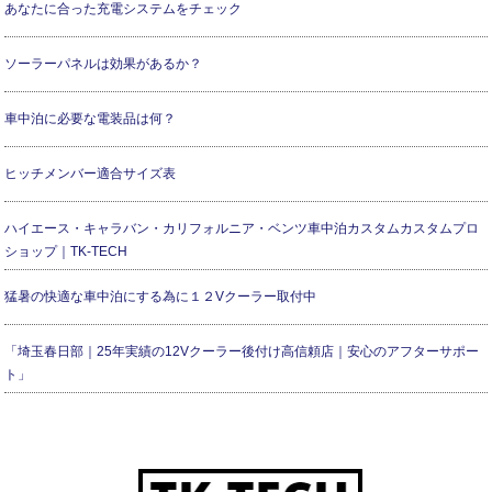
あなたに合った充電システムをチェック
ソーラーパネルは効果があるか？
車中泊に必要な電装品は何？
ヒッチメンバー適合サイズ表
ハイエース・キャラバン・カリフォルニア・ベンツ車中泊カスタムカスタムプロ
ショップ｜TK-TECH
猛暑の快適な車中泊にする為に１２Vクーラー取付中
「埼玉春日部｜25年実績の12Vクーラー後付け高信頼店｜安心のアフターサポー
ト」