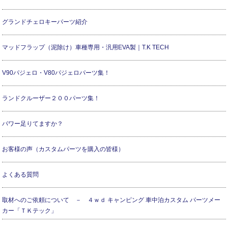
グランドチェロキーパーツ紹介
マッドフラップ（泥除け）車種専用・汎用EVA製｜T.K TECH
V90パジェロ・V80パジェロパーツ集！
ランドクルーザー２００パーツ集！
パワー足りてますか？
お客様の声（カスタムパーツを購入の皆様）
よくある質問
取材へのご依頼について － ４ｗｄ キャンピング 車中泊カスタム パーツメー
カー「ＴＫテック」