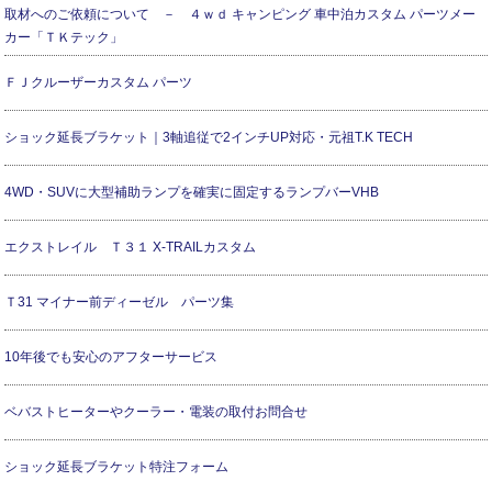
取材へのご依頼について － ４ｗｄ キャンピング 車中泊カスタム パーツメー
カー「ＴＫテック」
ＦＪクルーザーカスタム パーツ
ショック延長ブラケット｜3軸追従で2インチUP対応・元祖T.K TECH
4WD・SUVに大型補助ランプを確実に固定するランプバーVHB
エクストレイル Ｔ３１ X-TRAILカスタム
Ｔ31 マイナー前ディーゼル パーツ集
10年後でも安心のアフターサービス
ベバストヒーターやクーラー・電装の取付お問合せ
ショック延長ブラケット特注フォーム