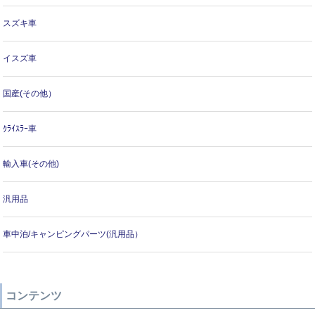
スズキ車
イスズ車
国産(その他）
ｸﾗｲｽﾗｰ車
輸入車(その他)
汎用品
車中泊/キャンピングパーツ(汎用品）
コンテンツ