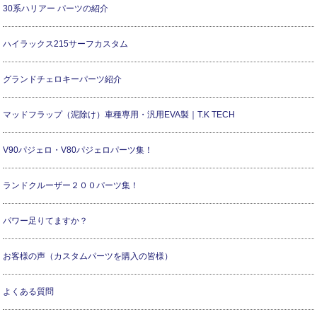
30系ハリアー パーツの紹介
ハイラックス215サーフカスタム
グランドチェロキーパーツ紹介
マッドフラップ（泥除け）車種専用・汎用EVA製｜T.K TECH
V90パジェロ・V80パジェロパーツ集！
ランドクルーザー２００パーツ集！
パワー足りてますか？
お客様の声（カスタムパーツを購入の皆様）
よくある質問