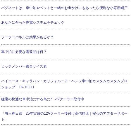
バグネットは、車中泊やペットと一緒のお出かけにもあったら便利な小窓用網戸
あなたに合った充電システムをチェック
ソーラーパネルは効果があるか？
車中泊に必要な電装品は何？
ヒッチメンバー適合サイズ表
ハイエース・キャラバン・カリフォルニア・ベンツ車中泊カスタムカスタムプロ
ショップ｜TK-TECH
猛暑の快適な車中泊にする為に１２Vクーラー取付中
「埼玉春日部｜25年実績の12Vクーラー後付け高信頼店｜安心のアフターサポー
ト」