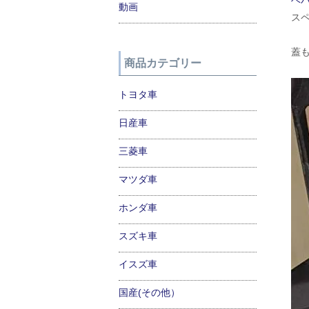
ベ
動画
ス
蓋
商品カテゴリー
トヨタ車
日産車
三菱車
マツダ車
ホンダ車
スズキ車
イスズ車
国産(その他）