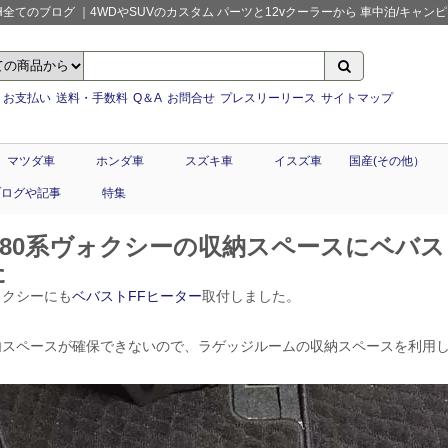
てのブログ ｜4WDやSUVのカスタム パーツと12vクーラーから 車中泊/キャンピング
お支払い
送料・手数料
Q＆A
お問合せ
プレスリーリース
サイトマップ
マツダ車
ホンダ車
スズキ車
イスズ車
国産(その他）
ブログや記事
特集
R80系ヴォクシーの収納スペースにベバス
た
ォクシーにも
ベバストFFヒーター
取付しました。
内スペースが確保できないので、ラゲッジルームの収納スペースを利用