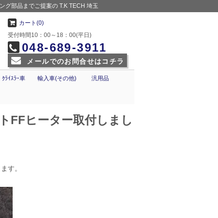
部品までご提案の T.K TECH 埼玉
カート(0)
受付時間10：00～18：00(平日)
048-689-3911
メールでのお問合せはコチラ
ｸﾗｲｽﾗｰ車
輸入車(その他)
汎用品
トFFヒーター取付しまし
します。