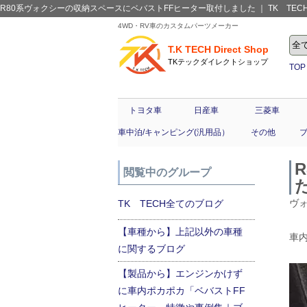
R80系ヴォクシーの収納スペースにベバストFFヒーター取付しました ｜ TK TECH全
4WD・RV車のカスタムパーツメーカー
T.K TECH Direct Shop
TKテックダイレクトショップ
TOP
トヨタ車
日産車
三菱車
車中泊/キャンピング(汎用品）
その他
閲覧中のグループ
ヴ
TK TECH全てのブログ
【車種から】上記以外の車種
車
に関するブログ
【製品から】エンジンかけず
に車内ポカポカ「ベバストFF