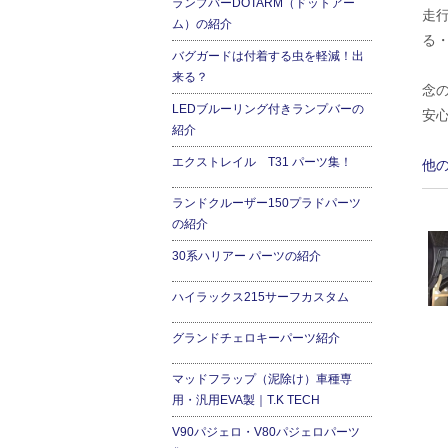
ランプバーDOTARM（ドットアー
走
ム）の紹介
る
バグガードは付着する虫を軽減！出
来る？
念
LEDブルーリング付きランプバーの
安
紹介
エクストレイル T31 パーツ集！
他
ランドクルーザー150プラドパーツ
の紹介
30系ハリアー パーツの紹介
ハイラックス215サーフカスタム
グランドチェロキーパーツ紹介
マッドフラップ（泥除け）車種専
用・汎用EVA製｜T.K TECH
V90パジェロ・V80パジェロパーツ