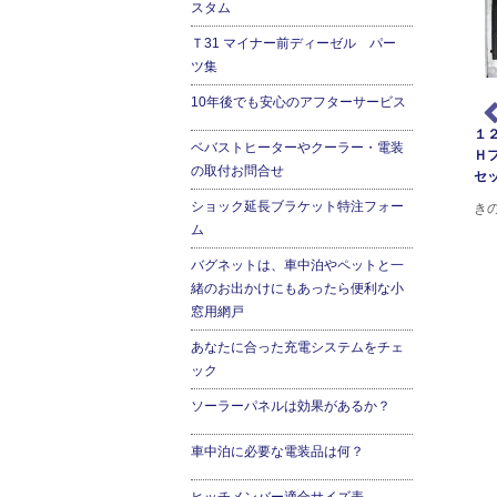
スタム
Ｔ31 マイナー前ディーゼル パー
ツ集
10年後でも安心のアフターサービス
ラド専用
ランドクルーザー120プラド用イ
ランドクルーザー120プラド用
１
ベバストヒーターやクーラー・電装
ンセクトスクリーン
VHG（グリルガード）
Ｈ
の取付お問合せ
セ
マッドフ
ランドクルーザー120プラド用の
ランドクルーザー120プラド用の
ショック延長ブラケット特注フォー
パーツ
インセクトスクリーンです。純
VHGグリルガード 大型フォグ
き
正グリルをカバーするように取
ム
ランプも装着可能
付けるカスタムパーツです。ラ
バグネットは、車中泊やペットと一
ジエターを虫や小石から保護。
緒のお出かけにもあったら便利な小
窓用網戸
あなたに合った充電システムをチェ
ック
ソーラーパネルは効果があるか？
車中泊に必要な電装品は何？