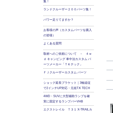
集！
ランドクルーザー２００パーツ集！
パワー足りてますか？
お客様の声（カスタムパーツを購入
の皆様）
よくある質問
取材へのご依頼について － ４ｗ
ｄ キャンピング 車中泊カスタム パ
ーツメーカー「ＴＫテック」
ＦＪクルーザーカスタム パーツ
ショック延長ブラケット｜3軸追従
で2インチUP対応・元祖T.K TECH
4WD・SUVに大型補助ランプを確
実に固定するランプバーVHB
エクストレイル Ｔ３１ X-TRAILカ