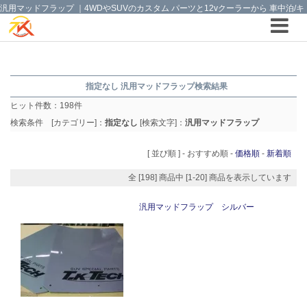
汎用マッドフラップ ｜4WDやSUVのカスタム パーツと12vクーラーから 車中泊/キ
ャンピング部品までご提案の T.K TECH 埼玉
指定なし 汎用マッドフラップ検索結果
ヒット件数：
198
件
検索条件 [カテゴリー]：
指定なし
[検索文字]：
汎用マッドフラップ
[ 並び順 ] -
おすすめ順
-
価格順
-
新着順
全 [198] 商品中 [1-20] 商品を表示しています
汎用マッドフラップ シルバー