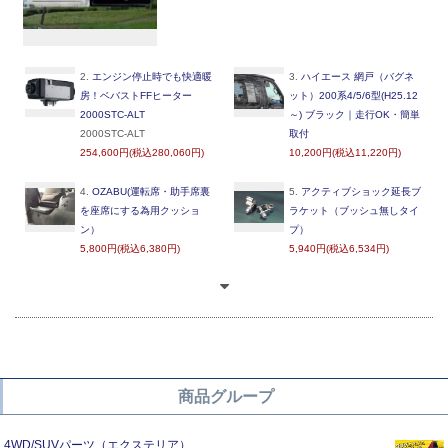
2.
エンジン停止時でも快適暖
3.
ハイエース 網戸（バグネ
房！ベバストFFヒーター
ット）200系4/5/6型(H25.12
2000STC-ALT
～) ブラック｜走行OK・簡単
2000STC-ALT
取付
254,600円(税込280,060円)
10,200円(税込11,220円)
4.
OZABU(運転席・助手席裏
5.
アクティブショック延長ブ
を座席にする為用クッショ
ラケット（ブッシュ無しタイ
ン）
プ）
5,800円(税込6,380円)
5,940円(税込6,534円)
商品グループ
4WD/SUVパーツ（エクステリア）