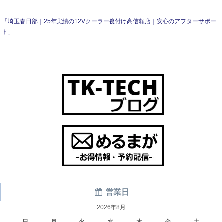
「埼玉春日部｜25年実績の12Vクーラー後付け高信頼店｜安心のアフターサポー
ト」
営業日
2026年8月
日
月
火
水
木
金
土