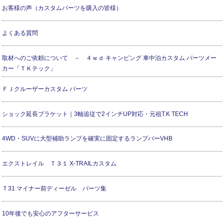
お客様の声（カスタムパーツを購入の皆様）
よくある質問
取材へのご依頼について － ４ｗｄ キャンピング 車中泊カスタム パーツメー
カー「ＴＫテック」
ＦＪクルーザーカスタム パーツ
ショック延長ブラケット｜3軸追従で2インチUP対応・元祖T.K TECH
4WD・SUVに大型補助ランプを確実に固定するランプバーVHB
エクストレイル Ｔ３１ X-TRAILカスタム
Ｔ31 マイナー前ディーゼル パーツ集
10年後でも安心のアフターサービス