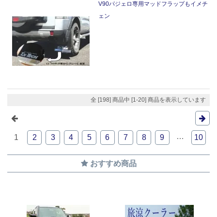
V90パジェロ専用マッドフラップもイメチ
ェン
全 [198] 商品中 [1-20] 商品を表示しています
…
1
2
3
4
5
6
7
8
9
10
おすすめ商品