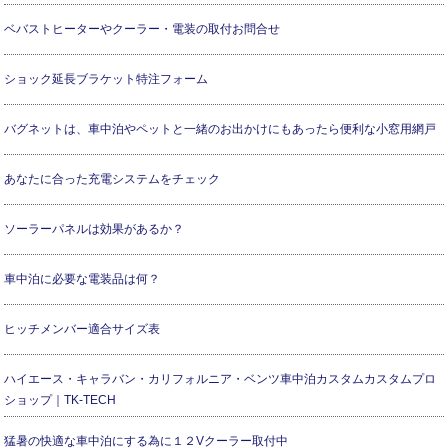
ベバストヒーターやクーラー・電装の取付お問合せ
ショック延長ブラケット特注フォーム
バグネットは、車中泊やペットと一緒のお出かけにもあったら便利な小窓用網戸
あなたに合った充電システムをチェック
ソーラーパネルは効果があるか？
車中泊に必要な電装品は何？
ヒッチメンバー適合サイズ表
ハイエース・キャラバン・カリフォルニア・ベンツ車中泊カスタムカスタムプロ
ショップ｜TK-TECH
猛暑の快適な車中泊にする為に１２Vクーラー取付中