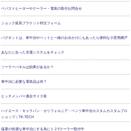
ベバストヒーターやクーラー・電装の取付お問合せ
ショック延長ブラケット特注フォーム
バグネットは、車中泊やペットと一緒のお出かけにもあったら便利な小窓用網戸
あなたに合った充電システムをチェック
ソーラーパネルは効果があるか？
車中泊に必要な電装品は何？
ヒッチメンバー適合サイズ表
ハイエース・キャラバン・カリフォルニア・ベンツ車中泊カスタムカスタムプロ
ショップ｜TK-TECH
猛暑の快適な車中泊にする為に１２Vクーラー取付中