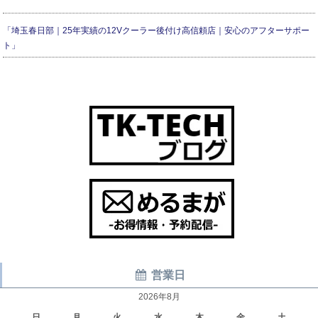
「埼玉春日部｜25年実績の12Vクーラー後付け高信頼店｜安心のアフターサポー
ト」
営業日
2026年8月
日
月
火
水
木
金
土