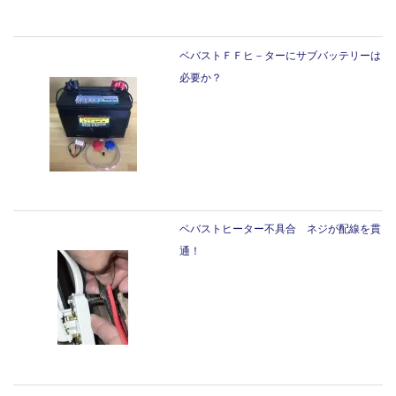
ベバストＦＦヒ－ターにサブバッテリーは
必要か？
ベバストヒーター不具合 ネジが配線を貫
通！