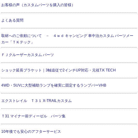
お客様の声（カスタムパーツを購入の皆様）
よくある質問
取材へのご依頼について － ４ｗｄ キャンピング 車中泊カスタム パーツメー
カー「ＴＫテック」
ＦＪクルーザーカスタム パーツ
ショック延長ブラケット｜3軸追従で2インチUP対応・元祖T.K TECH
4WD・SUVに大型補助ランプを確実に固定するランプバーVHB
エクストレイル Ｔ３１ X-TRAILカスタム
Ｔ31 マイナー前ディーゼル パーツ集
10年後でも安心のアフターサービス