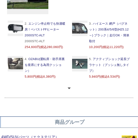
2.
エンジン停止時でも快適暖
3.
ハイエース 網戸（バグネ
房！ベバストFFヒーター
ット）200系4/5/6型(H25.12
2000STC-ALT
～) ブラック｜走行OK・簡単
2000STC-ALT
取付
254,600円(税込280,060円)
10,200円(税込11,220円)
4.
OZABU(運転席・助手席裏
5.
アクティブショック延長ブ
を座席にする為用クッショ
ラケット（ブッシュ無しタイ
ン）
プ）
5,800円(税込6,380円)
5,940円(税込6,534円)
商品グループ
4WD/SUVパーツ（エクステリア）