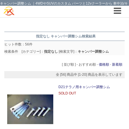
キャンバー調整シム ｜4WDやSUVのカスタム パーツと12vクーラーから 車中泊/キ
ャンピング部品までご提案の T.K TECH 埼玉
指定なし キャンバー調整シム検索結果
ヒット件数：
56
件
検索条件 [カテゴリー]：
指定なし
[検索文字]：
キャンバー調整シム
[ 並び順 ] -
おすすめ順
-
価格順
-
新着順
全 [56] 商品中 [1-20] 商品を表示しています
D21テラノ用キャンバー調整シム
SOLD OUT