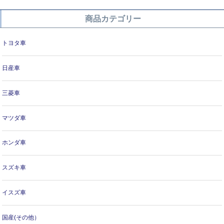
商品カテゴリー
トヨタ車
日産車
三菱車
マツダ車
ホンダ車
スズキ車
イスズ車
国産(その他）