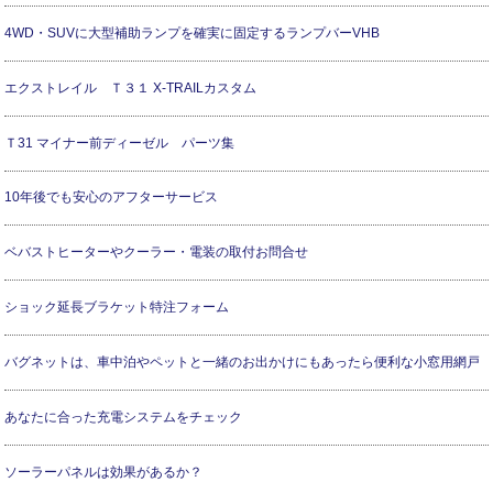
4WD・SUVに大型補助ランプを確実に固定するランプバーVHB
エクストレイル Ｔ３１ X-TRAILカスタム
Ｔ31 マイナー前ディーゼル パーツ集
10年後でも安心のアフターサービス
ベバストヒーターやクーラー・電装の取付お問合せ
ショック延長ブラケット特注フォーム
バグネットは、車中泊やペットと一緒のお出かけにもあったら便利な小窓用網戸
あなたに合った充電システムをチェック
ソーラーパネルは効果があるか？