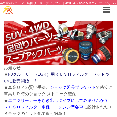
4WD/SUVパーツ（足回り・スープアップ） ｜4WDやSUVのカスタム パーツと12v
クーラーから 車中泊/キャンピング部品までご提案の T.K TECH 埼玉
お知らせ
★
FJクルーザー（1GR）用ＲＵＳＨフィルターセットつ
いに販売開始！！
★車高ＵＰの賢い手法。
ショック延長ブラケット
で格安に
車高ＵＰ時のショック ストローク確保
★
エアクリーナーをむき出しタイプにしてみませんか？
ＲＵＳＨフィルター車種・エンジン型各車
に設計されたＴ
Ｋテックのキット化で取付簡単！