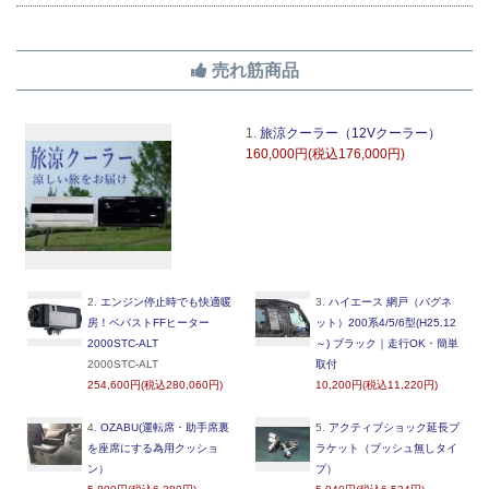
売れ筋商品
1.
旅涼クーラー（12Vクーラー）
160,000円(税込176,000円)
2.
エンジン停止時でも快適暖
3.
ハイエース 網戸（バグネ
房！ベバストFFヒーター
ット）200系4/5/6型(H25.12
2000STC-ALT
～) ブラック｜走行OK・簡単
2000STC-ALT
取付
254,600円(税込280,060円)
10,200円(税込11,220円)
4.
OZABU(運転席・助手席裏
5.
アクティブショック延長ブ
を座席にする為用クッショ
ラケット（ブッシュ無しタイ
ン）
プ）