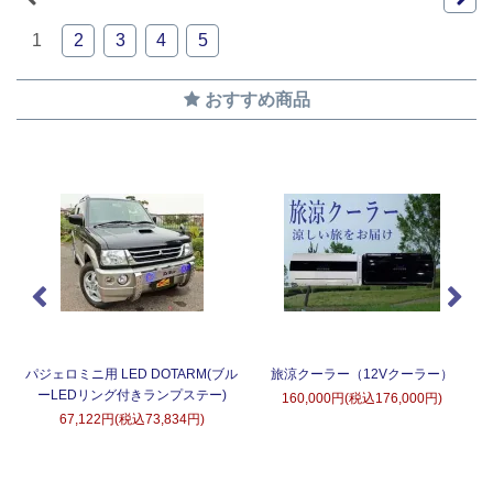
1
2
3
4
5
おすすめ商品
タ
パジェロミニ用 LED DOTARM(ブル
旅涼クーラー（12Vクーラー）
ーLEDリング付きランプステー)
160,000円(税込176,000円)
67,122円(税込73,834円)