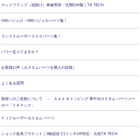
マッドフラップ（泥除け）車種専用・汎用EVA製｜T.K TECH
V90パジェロ・V80パジェロパーツ集！
ランドクルーザー２００パーツ集！
パワー足りてますか？
お客様の声（カスタムパーツを購入の皆様）
よくある質問
取材へのご依頼について － ４ｗｄ キャンピング 車中泊カスタム パーツメー
カー「ＴＫテック」
ＦＪクルーザーカスタム パーツ
ショック延長ブラケット｜3軸追従で2インチUP対応・元祖T.K TECH