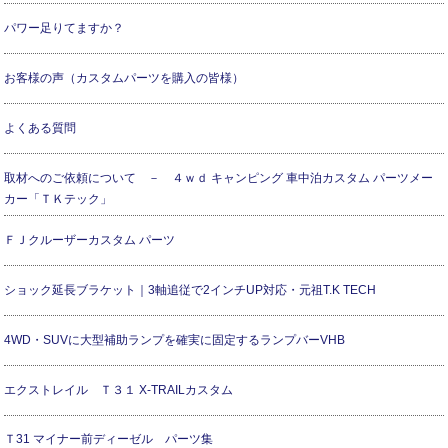
パワー足りてますか？
お客様の声（カスタムパーツを購入の皆様）
よくある質問
取材へのご依頼について － ４ｗｄ キャンピング 車中泊カスタム パーツメー
カー「ＴＫテック」
ＦＪクルーザーカスタム パーツ
ショック延長ブラケット｜3軸追従で2インチUP対応・元祖T.K TECH
4WD・SUVに大型補助ランプを確実に固定するランプバーVHB
エクストレイル Ｔ３１ X-TRAILカスタム
Ｔ31 マイナー前ディーゼル パーツ集