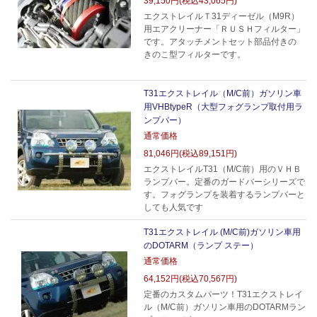
39,150円(税込43,065円)
エクストレイルＴ31ディーゼル（M9R）
用エアクリーナー「ＲＵＳＨフィルター」
です。アタッチメントセット部品付きの
きのこ型フィルターです。
T31エクストレイル（M/C前）ガソリン車
用VHBtypeR（大型フォグランプ取付用ラ
ンプバー）
通常価格
81,046円(税込89,151円)
エクストレイルT31（M/C前）用のＶＨＢ
ランプバー。定番のガードバーシリーズで
す。フォグランプを装着するランプバーと
しても人気です
T31エクストレイル (M/C前)ガソリン車用
のDOTARM（ランプ ステー）
通常価格
64,152円(税込70,567円)
定番のカスタムパーツ！T31エクストレイ
ル（M/C前）ガソリン車用のDOTARMラン