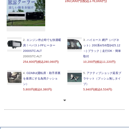
160,000円(税込176,000円)
2.
エンジン停止時でも快適暖
3.
ハイエース 網戸（バグネ
房！ベバストFFヒーター
ット）200系4/5/6型(H25.12
2000STC-ALT
～) ブラック｜走行OK・簡単
2000STC-ALT
取付
254,600円(税込280,060円)
10,200円(税込11,220円)
4.
OZABU(運転席・助手席裏
5.
アクティブショック延長ブ
を座席にする為用クッショ
ラケット（ブッシュ無しタイ
ン）
プ）
5,800円(税込6,380円)
5,940円(税込6,534円)