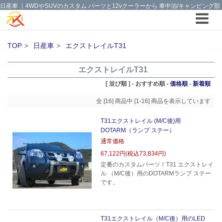
日産車 ｜4WDやSUVのカスタム パーツと12vクーラーから 車中泊/キャンピング部
品までご提案の T.K TECH 埼玉
TOP
日産車
エクストレイルT31
エクストレイルT31
[ 並び順 ] -
おすすめ順
-
価格順
-
新着順
全 [16] 商品中 [1-16] 商品を表示しています
T31エクストレイル (M/C後)用
DOTARM（ランプ ステー）
通常価格
67,122円(税込73,834円)
定番のカスタムパーツ！T31 エクストレイ
ル （M/C後）用のDOTARMランプ ステー
です。
T31エクストレイル（M/C後）用のLED