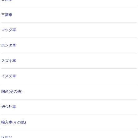
三菱車
マツダ車
ホンダ車
スズキ車
イスズ車
国産(その他）
ｸﾗｲｽﾗｰ車
輸入車(その他)
汎用品