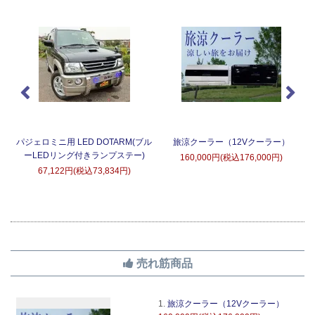
タ
パジェロミニ用 LED DOTARM(ブル
旅涼クーラー（12Vクーラー）
ーLEDリング付きランプステー)
160,000円(税込176,000円)
67,122円(税込73,834円)
売れ筋商品
1.
旅涼クーラー（12Vクーラー）