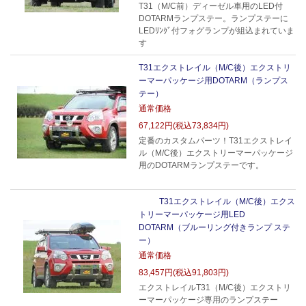
T31（M/C前）ディーゼル車用のLED付
DOTARMランプステー。ランプステーに
LEDﾘﾝｸﾞ付フォグランプが組込まれていま
す
T31エクストレイル（M/C後）エクストリ
ーマーパッケージ用DOTARM（ランプス
テー）
通常価格
67,122円(税込73,834円)
定番のカスタムパーツ！T31エクストレイ
ル（M/C後）エクストリーマーパッケージ
用のDOTARMランプステーです。
T31エクストレイル（M/C後）エクス
トリーマーパッケージ用LED
DOTARM（ブルーリング付きランプ ステ
ー）
通常価格
83,457円(税込91,803円)
エクストレイルT31（M/C後）エクストリ
ーマーパッケージ専用のランプステー