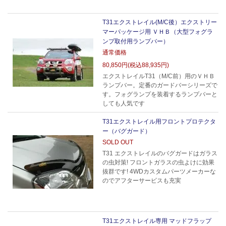
T31エクストレイル(M/C後）エクストリー
マーパッケージ用 ＶＨＢ（大型フォグラ
ンプ取付用ランプバー）
通常価格
80,850円(税込88,935円)
エクストレイルT31（M/C前）用のＶＨＢ
ランプバー。定番のガードバーシリーズで
す。フォグランプを装着するランプバーと
しても人気です
T31エクストレイル用フロントプロテクタ
ー（バグガード）
SOLD OUT
T31 エクストレイルのバグガードはガラス
の虫対策! フロントガラスの虫よけに効果
抜群です! 4WDカスタムパーツメーカーな
のでアフターサービスも充実
T31エクストレイル専用 マッドフラップ