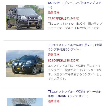
DOTARM （ブルーリング付きランプ ステ
ー）
通常価格
73,953円(税込81,348円)
T31 エクストレイル （M/C後）用のランプ
ステーです。ブルーLEDが付いています。
T31エクストレイル(M/C後）用VHB（大型
ランプ取付用ランプバー）
通常価格
80,850円(税込88,935円)
エクストレイルT31（M/C後）用のＶＨＢ
ランプバー。定番のガードバーシリーズで
す。大型ランプを装着するランプバーとし
ても人気です。
T31エクストレイル（M/C前）ディーゼル
車用 DOTARM（ランプ ステー）
通常価格