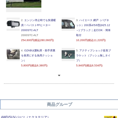
2.
エンジン停止時でも快適暖
3.
ハイエース 網戸（バグネ
房！ベバストFFヒーター
ット）200系4/5/6型(H25.12
2000STC-ALT
～) ブラック｜走行OK・簡単
2000STC-ALT
取付
254,600円(税込280,060円)
10,200円(税込11,220円)
4.
OZABU(運転席・助手席裏
5.
アクティブショック延長ブ
を座席にする為用クッショ
ラケット（ブッシュ無しタイ
ン）
プ）
5,800円(税込6,380円)
5,940円(税込6,534円)
商品グループ
4WD/SUVパーツ（エクステリア）