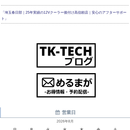
「埼玉春日部｜25年実績の12Vクーラー後付け高信頼店｜安心のアフターサポー
ト」
営業日
2026年8月
日
月
火
水
木
金
土