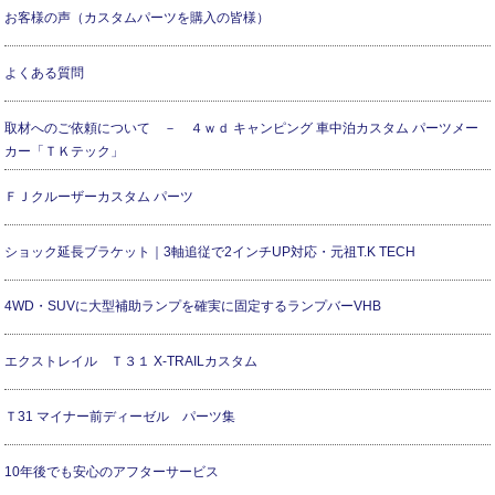
お客様の声（カスタムパーツを購入の皆様）
よくある質問
取材へのご依頼について － ４ｗｄ キャンピング 車中泊カスタム パーツメー
カー「ＴＫテック」
ＦＪクルーザーカスタム パーツ
ショック延長ブラケット｜3軸追従で2インチUP対応・元祖T.K TECH
4WD・SUVに大型補助ランプを確実に固定するランプバーVHB
エクストレイル Ｔ３１ X-TRAILカスタム
Ｔ31 マイナー前ディーゼル パーツ集
10年後でも安心のアフターサービス