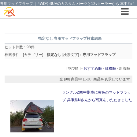
専用マッドフラップ ｜4WDやSUVのカスタム パーツと12vクーラーから 車中泊/キ
ャンピング部品までご提案の T.K TECH 埼玉
指定なし 専用マッドフラップ検索結果
ヒット件数：
98
件
検索条件 [カテゴリー]：
指定なし
[検索文字]：
専用マッドフラップ
[ 並び順 ] -
おすすめ順
-
価格順
-
新着順
全 [98] 商品中 [1-20] 商品を表示しています
ランクル200中期車に黄色のマッドフラッ
プ-兵庫県Nさんから写真をいただきました