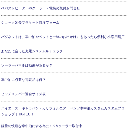
ベバストヒーターやクーラー・電装の取付お問合せ
ショック延長ブラケット特注フォーム
バグネットは、車中泊やペットと一緒のお出かけにもあったら便利な小窓用網戸
あなたに合った充電システムをチェック
ソーラーパネルは効果があるか？
車中泊に必要な電装品は何？
ヒッチメンバー適合サイズ表
ハイエース・キャラバン・カリフォルニア・ベンツ車中泊カスタムカスタムプロ
ショップ｜TK-TECH
猛暑の快適な車中泊にする為に１２Vクーラー取付中