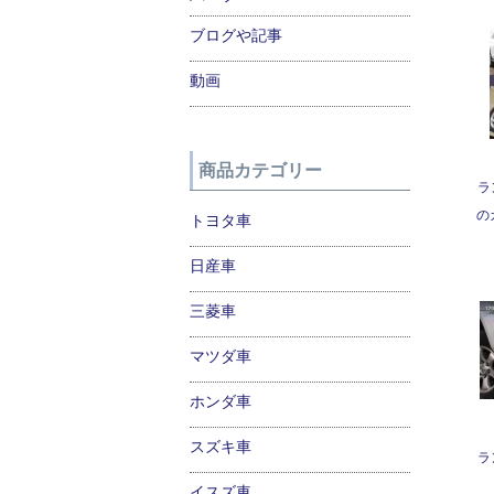
ブログや記事
動画
商品カテゴリー
ラ
の
トヨタ車
日産車
三菱車
マツダ車
ホンダ車
スズキ車
ラ
イスズ車