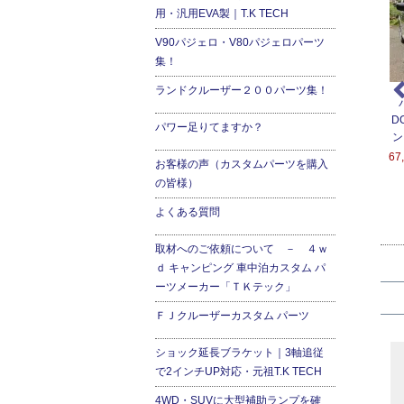
用・汎用EVA製｜T.K TECH
V90パジェロ・V80パジェロパーツ
集！
ランドクルーザー２００パーツ集！
ンジン停止時でも快適
座れる車中泊ベッド-２
ＲＵＳＨフィルター替え
房！ベバストFFヒータ
００系ハイエース用
用フィルター
D
パワー足りてますか？
ー2000STC-ALT
ン
151,200円(税込166,320
5,400円(税込5,940円)
2000STC-ALT
67
円)
お客様の声（カスタムパーツを購入
4,600円(税込280,060
の皆様）
円)
よくある質問
取材へのご依頼について － ４ｗ
ｄ キャンピング 車中泊カスタム パ
ーツメーカー「ＴＫテック」
ＦＪクルーザーカスタム パーツ
ショック延長ブラケット｜3軸追従
で2インチUP対応・元祖T.K TECH
4WD・SUVに大型補助ランプを確