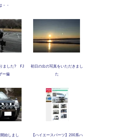
は・・
りました? FJ
初日の出の写真をいただきまし
ザー偏
た
売開始しまし
【ハイエースパーツ】200系ハ