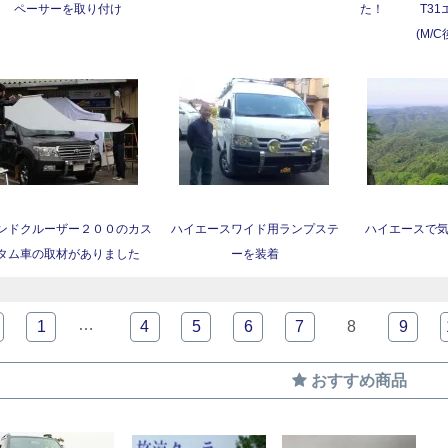
ペーサーを取り付け
た！ T31
(M/C
ンドクルーザー２００のカス
ハイエースワイド用ランプステ
ハイエースで
タム車の取材がありました
ーを装着
…
1
4
5
6
7
8
9
おすすめ商品