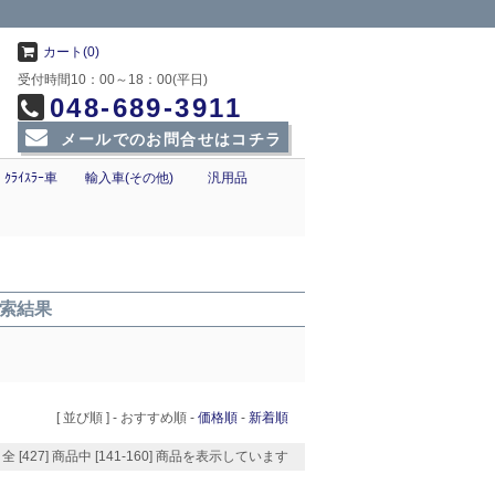
カート(0)
受付時間10：00～18：00(平日)
048-689-3911
メールでのお問合せはコチラ
ｸﾗｲｽﾗｰ車
輸入車(その他)
汎用品
検索結果
[ 並び順 ] -
おすすめ順
-
価格順
-
新着順
全 [427] 商品中 [141-160] 商品を表示しています