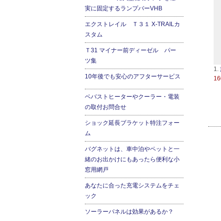
実に固定するランプバーVHB
エクストレイル Ｔ３１ X-TRAILカ
スタム
Ｔ31 マイナー前ディーゼル パー
ツ集
1.
10年後でも安心のアフターサービス
16
ベバストヒーターやクーラー・電装
の取付お問合せ
ショック延長ブラケット特注フォー
ム
バグネットは、車中泊やペットと一
緒のお出かけにもあったら便利な小
窓用網戸
あなたに合った充電システムをチェ
ック
ソーラーパネルは効果があるか？