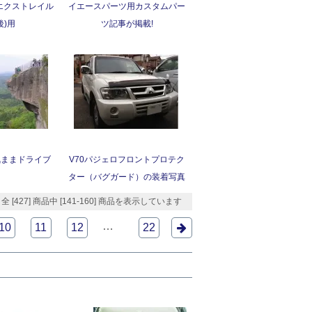
エクストレイル
イエースパーツ用カスタムパー
後)用
ツ記事が掲載!
気ままドライブ
V70パジェロフロントプロテク
ター（バグガード）の装着写真
全 [427] 商品中 [141-160] 商品を表示しています
…
10
11
12
22