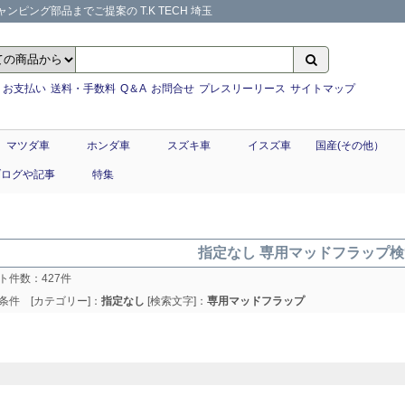
ンピング部品までご提案の T.K TECH 埼玉
お支払い
送料・手数料
Q＆A
お問合せ
プレスリーリース
サイトマップ
マツダ車
ホンダ車
スズキ車
イスズ車
国産(その他）
ブログや記事
特集
指定なし 専用マッドフラップ
ト件数：
427
件
条件 [カテゴリー]：
指定なし
[検索文字]：
専用マッドフラップ