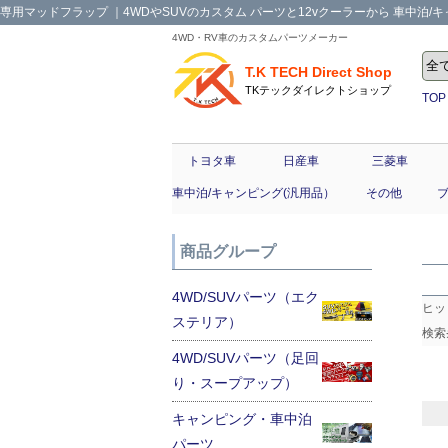
専用マッドフラップ ｜4WDやSUVのカスタム パーツと12vクーラーから 車中泊/キャ
4WD・RV車のカスタムパーツメーカー
T.K TECH Direct Shop
TKテックダイレクトショップ
TOP
トヨタ車
日産車
三菱車
車中泊/キャンピング(汎用品）
その他
商品グループ
4WD/SUVパーツ（エク
ヒッ
ステリア）
検索
4WD/SUVパーツ（足回
り・スープアップ）
キャンピング・車中泊
パーツ