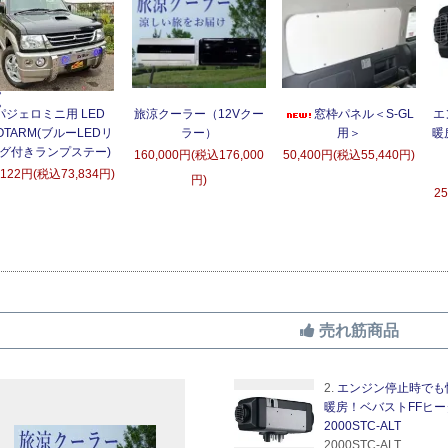
パジェロミニ用 LED
旅涼クーラー（12Vクー
窓枠パネル＜S-GL
エ
OTARM(ブルーLEDリ
ラー）
用＞
暖
グ付きランプステー)
160,000円(税込176,000
50,400円(税込55,440円)
,122円(税込73,834円)
円)
2
売れ筋商品
2.
エンジン停止時でも
暖房！ベバストFFヒー
2000STC-ALT
2000STC-ALT