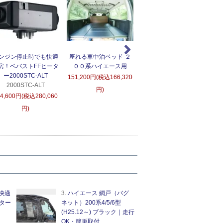
ンジン停止時でも快適
座れる車中泊ベッド-２
ＲＵＳＨフィルター替え
房！ベバストFFヒータ
００系ハイエース用
用フィルター
D
ー2000STC-ALT
151,200円(税込166,320
5,400円(税込5,940円)
2000STC-ALT
6
円)
54,600円(税込280,060
円)
快適
3.
ハイエース 網戸（バグ
ター
ネット）200系4/5/6型
(H25.12～) ブラック｜走行
OK・簡単取付